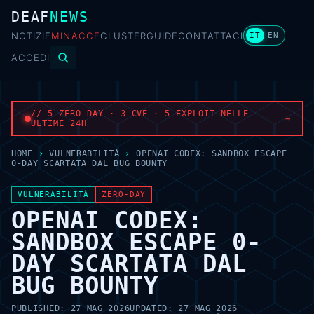
DEAF
NEWS
NOTIZIE
MINACCE
CLUSTER
GUIDE
CONTATTACI
IT
EN
ACCEDI
// 5 ZERO-DAY · 3 CVE · 5 EXPLOIT NELLE
→
ULTIME 24H
HOME
›
VULNERABILITÀ
›
OPENAI CODEX: SANDBOX ESCAPE
0-DAY SCARTATA DAL BUG BOUNTY
VULNERABILITÀ
ZERO-DAY
OPENAI CODEX:
SANDBOX ESCAPE 0-
DAY SCARTATA DAL
BUG BOUNTY
PUBLISHED:
27 MAG 2026
UPDATED:
27 MAG 2026