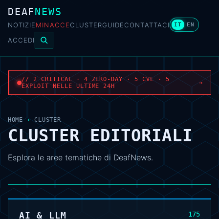
DEAF
NEWS
NOTIZIE
MINACCE
CLUSTER
GUIDE
CONTATTACI
IT
EN
ACCEDI
// 2 CRITICAL · 4 ZERO-DAY · 5 CVE · 5
→
EXPLOIT NELLE ULTIME 24H
HOME
›
CLUSTER
CLUSTER EDITORIALI
Esplora le aree tematiche di DeafNews.
AI & LLM
175