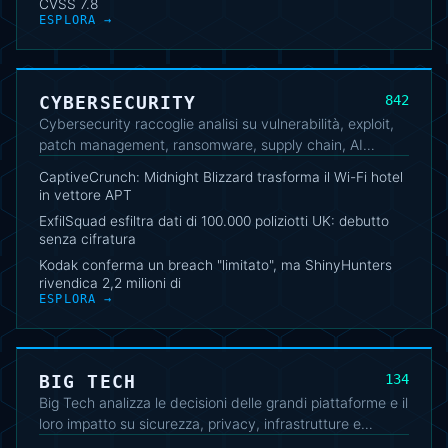
CVSS 7.8
ESPLORA →
CYBERSECURITY
842
Cybersecurity raccoglie analisi su vulnerabilità, exploit,
patch management, ransomware, supply chain, AI
security e threat intelligence. Gli articoli aiutano
CaptiveCrunch: Midnight Blizzard trasforma il Wi-Fi hotel
professionisti IT, sviluppatori e security analyst a seguire
in vettore APT
minacce operative, aggiornamenti dei vendor e trend
ExfilSquad esfiltra dati di 100.000 poliziotti UK: debutto
tecnici.
senza cifratura
Kodak conferma un breach "limitato", ma ShinyHunters
rivendica 2,2 milioni di
ESPLORA →
BIG TECH
134
Big Tech analizza le decisioni delle grandi piattaforme e il
loro impatto su sicurezza, privacy, infrastrutture e
mercato. Il cluster collega annunci di prodotto,