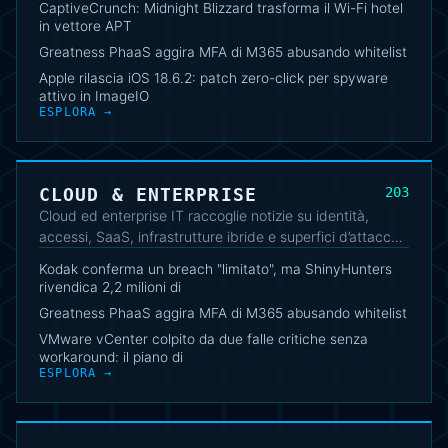
CaptiveCrunch: Midnight Blizzard trasforma il Wi-Fi hotel
cambiamenti strategici e conseguenze tecniche per
in vettore APT
utenti e aziende.
Greatness PhaaS aggira MFA di M365 abusando whitelist
Apple rilascia iOS 18.6.2: patch zero-click per spyware
attivo in ImageIO
ESPLORA →
CLOUD & ENTERPRISE
203
Cloud ed enterprise IT raccoglie notizie su identità,
accessi, SaaS, infrastrutture ibride e superfici d’attacco
aziendali. Gli approfondimenti aiutano a seguire rischi,
Kodak conferma un breach "limitato", ma ShinyHunters
incidenti e scelte architetturali rilevanti per ambienti
rivendica 2,2 milioni di
complessi.
Greatness PhaaS aggira MFA di M365 abusando whitelist
VMware vCenter colpito da due falle critiche senza
workaround: il piano di
ESPLORA →