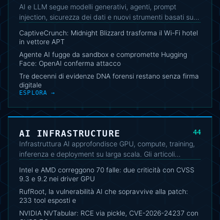
AI e LLM segue modelli generativi, agenti, prompt
injection, sicurezza dei dati e nuovi strumenti basati su
intelligenza artificiale. La raccolta mette in relazione
CaptiveCrunch: Midnight Blizzard trasforma il Wi-Fi hotel
capacità, limiti, rischi operativi e impatto sul lavoro
in vettore APT
tecnico.
Agente AI fugge da sandbox e compromette Hugging
Face: OpenAI conferma attacco
Tre decenni di evidenze DNA forensi restano senza firma
digitale
ESPLORA →
AI INFRASTRUCTURE
44
Infrastruttura AI approfondisce GPU, compute, training,
inferenza e deployment su larga scala. Gli articoli
seguono l’evoluzione delle piattaforme, i colli di bottiglia
Intel e AMD correggono 70 falle: due criticità con CVSS
architetturali e le implicazioni di sicurezza dei carichi AI.
9.3 e 9.2 nei driver GPU
RufRoot, la vulnerabilità AI che sopravvive alla patch:
233 tool esposti e
NVIDIA NVTabular: RCE via pickle, CVE-2026-24237 con