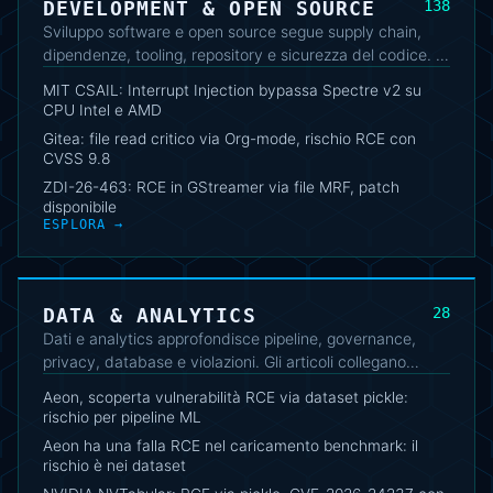
DEVELOPMENT & OPEN SOURCE
138
Sviluppo software e open source segue supply chain,
dipendenze, tooling, repository e sicurezza del codice. Il
cluster evidenzia vulnerabilità, aggiornamenti e pratiche
MIT CSAIL: Interrupt Injection bypassa Spectre v2 su
utili per sviluppatori e maintainer.
CPU Intel e AMD
Gitea: file read critico via Org-mode, rischio RCE con
CVSS 9.8
ZDI-26-463: RCE in GStreamer via file MRF, patch
disponibile
ESPLORA →
DATA & ANALYTICS
28
Dati e analytics approfondisce pipeline, governance,
privacy, database e violazioni. Gli articoli collegano
aspetti tecnici, requisiti di protezione e impatto operativo
Aeon, scoperta vulnerabilità RCE via dataset pickle:
della gestione dei dati.
rischio per pipeline ML
Aeon ha una falla RCE nel caricamento benchmark: il
rischio è nei dataset