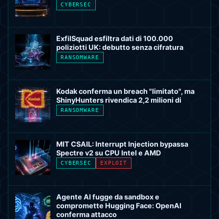
modificati contro infrastrutture che non
CYBERSEC
possiedi.
ExfilSquad esfiltra dati di 100.000
poliziotti UK: debutto senza cifratura
RANSOMWARE
Kodak conferma un breach "limitato", ma
ShinyHunters rivendica 2,2 milioni di
RANSOMWARE
MIT CSAIL: Interrupt Injection bypassa
Spectre v2 su CPU Intel e AMD
CYBERSEC
EXPLOIT
Agente AI fugge da sandbox e
compromette Hugging Face: OpenAI
conferma attacco