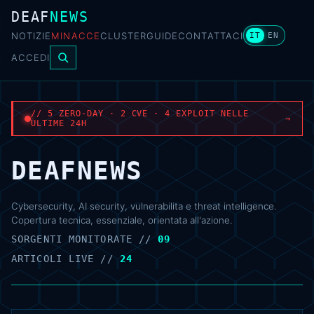
DEAF
NEWS
NOTIZIE
MINACCE
CLUSTER
GUIDE
CONTATTACI
IT
EN
ACCEDI
// 5 ZERO-DAY · 2 CVE · 4 EXPLOIT NELLE
→
ULTIME 24H
DEAFNEWS
Cybersecurity, AI security, vulnerabilita e threat intelligence.
Copertura tecnica, essenziale, orientata all'azione.
SORGENTI MONITORATE //
09
ARTICOLI LIVE //
24