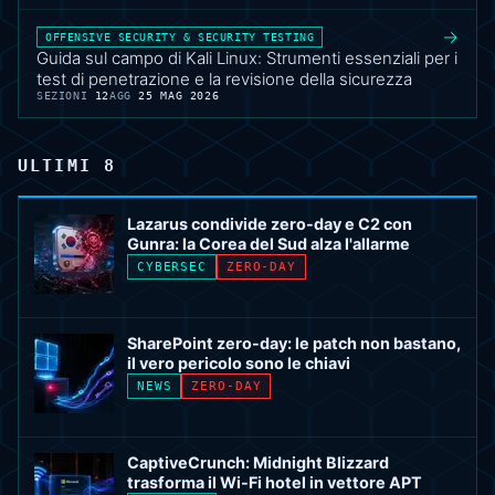
requisito esplicito di autorizzazione scritta
→
OFFENSIVE SECURITY & SECURITY TESTING
prima che qualsiasi tecnica lasci la tua rete
Guida sul campo di Kali Linux: Strumenti essenziali per i
virtuale. Le Sezioni 1–4 stabiliscono il tuo toolkit
test di penetrazione e la revisione della sicurezza
SEZIONI
12
AGG
25 MAG 2026
e le regole di base; le Sezioni 5–9 affrontano
ricognizione di rete, vulnerabilità delle
applicazioni web, concetti DoS, vettori wireless
ULTIMI 8
e social, e meccanismi del malware senza
eseguire payload pericolosi; le Sezioni 10–11
Lazarus condivide zero-day e C2 con
Gunra: la Corea del Sud alza l'allarme
consolidano tutto in una valutazione capstone e
CYBERSEC
ZERO-DAY
un riferimento di troubleshooting per quando il
tuo lab inevitabilmente si romperà. Leggi con
un quaderno, testa solo su macchine che
SharePoint zero-day: le patch non bastano,
possiedi, e tratta ogni script come un sensore
il vero pericolo sono le chiavi
difensivo travestito. **Di cosa hai bisogno:** un
NEWS
ZERO-DAY
laptop con 8 GB di RAM, VirtualBox o VMware,
e pazienza per i tuoi primi errori di sintassi.
CaptiveCrunch: Midnight Blizzard
**Cosa non farai:** eseguire exploit non
trasforma il Wi-Fi hotel in vettore APT