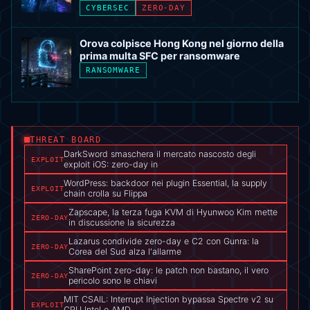
CYBERSEC
ZERO-DAY
Orova colpisce Hong Kong nel giorno della
prima multa SFC per ransomware
RANSOMWARE
THREAT BOARD
DarkSword smaschera il mercato nascosto degli
EXPLOIT
exploit iOS: zero-day in
WordPress: backdoor nei plugin Essential, la supply
EXPLOIT
chain crolla su Flippa
Zapscape, la terza fuga KVM di Hyunwoo Kim mette
ZERO-DAY
in discussione la sicurezza
Lazarus condivide zero-day e C2 con Gunra: la
ZERO-DAY
Corea del Sud alza l'allarme
SharePoint zero-day: le patch non bastano, il vero
ZERO-DAY
pericolo sono le chiavi
MIT CSAIL: Interrupt Injection bypassa Spectre v2 su
EXPLOIT
CPU Intel e AMD