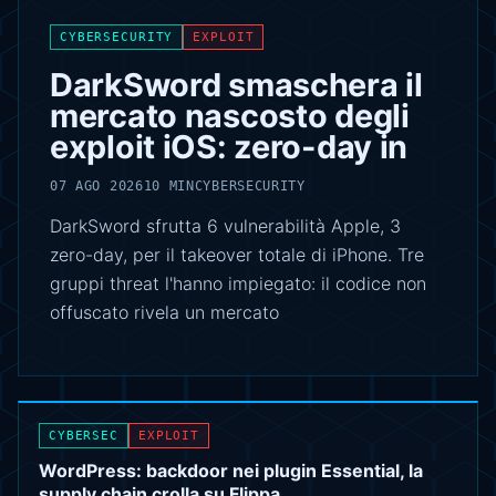
CYBERSECURITY
EXPLOIT
DarkSword smaschera il
mercato nascosto degli
exploit iOS: zero-day in
07 AGO 2026
10 MIN
CYBERSECURITY
DarkSword sfrutta 6 vulnerabilità Apple, 3
zero-day, per il takeover totale di iPhone. Tre
gruppi threat l'hanno impiegato: il codice non
offuscato rivela un mercato
CYBERSEC
EXPLOIT
WordPress: backdoor nei plugin Essential, la
supply chain crolla su Flippa