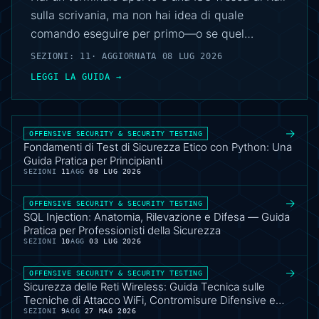
sulla scrivania, ma non hai idea di quale
comando eseguire per primo—o se quel
comando sia anche legale. Questa guida è per
SEZIONI: 11
· AGGIORNATA 08 LUG 2026
quel momento esatto. Partiamo da zero:
LEGGI LA GUIDA →
installare Python, scrivere il tuo primo script, e
capire perché una variabile chiamata
`password` non è la stessa cosa di una
→
OFFENSIVE SECURITY & SECURITY TESTING
variabile chiamata `PASSWORD`. Da lì
Fondamenti di Test di Sicurezza Etico con Python: Una
Guida Pratica per Principianti
costruiamo un vocabolario di difesa—triade
SEZIONI
11
AGG
08 LUG 2026
CIA, CVE, scope, responsible disclosure—e
costruiamo una rete lab legalmente isolata che
→
OFFENSIVE SECURITY & SECURITY TESTING
SQL Injection: Anatomia, Rilevazione e Difesa — Guida
chiamiamo Wintermute. Ogni categoria di
Pratica per Professionisti della Sicurezza
attacco è insegnata da due angolazioni: come
SEZIONI
10
AGG
03 LUG 2026
funziona concettualmente, e come la rileveresti
→
o bloccheresti. Non troverai qui codice exploit
OFFENSIVE SECURITY & SECURITY TESTING
Sicurezza delle Reti Wireless: Guida Tecnica sulle
live contro target reali. Troverai frammenti
Tecniche di Attacco WiFi, Contromisure Difensive e
Python commentati, checklist per il lab, e il
Analisi della Sicurezza
SEZIONI
9
AGG
27 MAG 2026