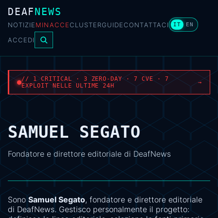
DEAF
NEWS
NOTIZIE
MINACCE
CLUSTER
GUIDE
CONTATTACI
IT
EN
ACCEDI
// 1 CRITICAL · 3 ZERO-DAY · 7 CVE · 7
→
EXPLOIT NELLE ULTIME 24H
SAMUEL SEGATO
Fondatore e direttore editoriale di DeafNews
Sono
Samuel Segato
, fondatore e direttore editoriale
di
DeafNews
. Gestisco personalmente il progetto: