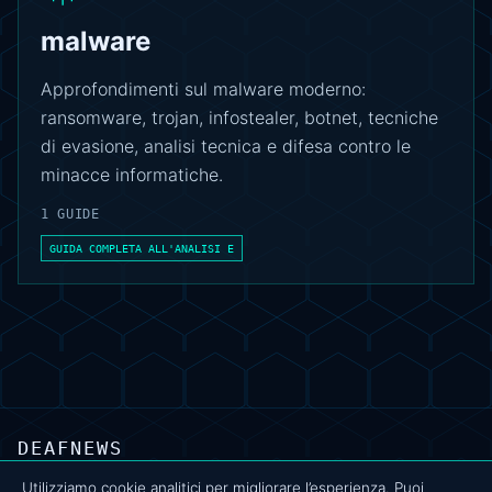
malware
Approfondimenti sul malware moderno:
ransomware, trojan, infostealer, botnet, tecniche
di evasione, analisi tecnica e difesa contro le
minacce informatiche.
1 GUIDE
GUIDA COMPLETA ALL'ANALISI E
DEAFNEWS
CHI SIAMO
·
ARCHIVIO
·
FAQ
·
TERMINI
·
PRIVACY
·
COOKIE POLICY
·
CONTATTI
Utilizziamo cookie analitici per migliorare l’esperienza. Puoi