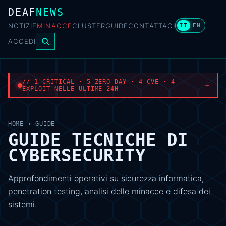
DEAF
NEWS
NOTIZIE
MINACCE
CLUSTER
GUIDE
CONTATTACI
IT
EN
ACCEDI
// 1 CRITICAL · 5 ZERO-DAY · 4 CVE · 4
→
EXPLOIT NELLE ULTIME 24H
HOME
›
GUIDE
GUIDE TECNICHE DI
CYBERSECURITY
Approfondimenti operativi su sicurezza informatica,
penetration testing, analisi delle minacce e difesa dei
sistemi.