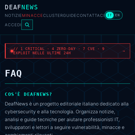
DEAF
NEWS
NOTIZIE
MINACCE
CLUSTER
GUIDE
CONTATTACI
IT
EN
ACCEDI
// 1 CRITICAL · 4 ZERO-DAY · 7 CVE · 9
→
EXPLOIT NELLE ULTIME 24H
FAQ
COS'È DEAFNEWS?
DeafNews è un progetto editoriale italiano dedicato alla
cybersecurity e alla tecnologia. Organizza notizie,
analisi e guide tecniche per aiutare professionisti IT,
sviluppatori e lettori a seguire vulnerabilità, minacce e