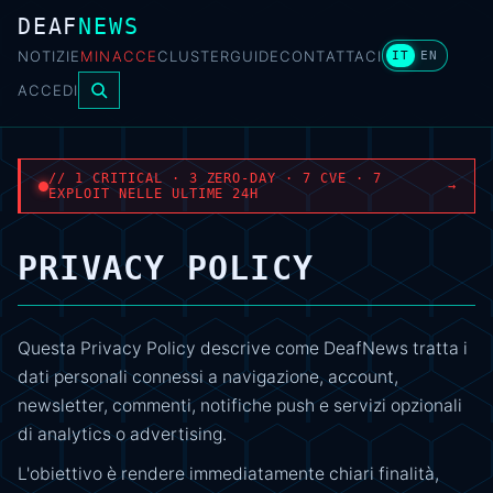
DEAF
NEWS
NOTIZIE
MINACCE
CLUSTER
GUIDE
CONTATTACI
IT
EN
ACCEDI
// 1 CRITICAL · 3 ZERO-DAY · 7 CVE · 7
→
EXPLOIT NELLE ULTIME 24H
PRIVACY POLICY
Questa Privacy Policy descrive come DeafNews tratta i
dati personali connessi a navigazione, account,
newsletter, commenti, notifiche push e servizi opzionali
di analytics o advertising.
L'obiettivo è rendere immediatamente chiari finalità,