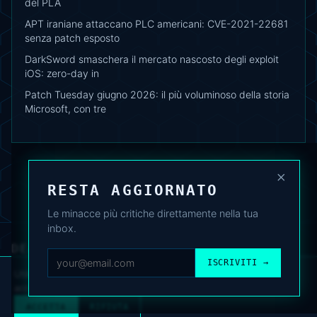
del PLA
APT iraniane attaccano PLC americani: CVE-2021-22681
senza patch esposto
DarkSword smaschera il mercato nascosto degli exploit
iOS: zero-day in
Patch Tuesday giugno 2026: il più voluminoso della storia
Microsoft, con tre
×
RESTA AGGIORNATO
Le minacce più critiche direttamente nella tua
inbox.
DEAFNEWS
CHI SIAMO
·
ARCHIVIO
·
FAQ
·
TERMINI
·
PRIVACY
·
COOKIE POLICY
ISCRIVITI →
·
CONTATTI
Utilizziamo cookie analitici per migliorare l’esperienza. Puoi
accettare o rifiutare.
Cookie Policy
.
© 2024–2026 DeafNews
POWERED BY DEAFSUITE
ACCETTA
RIFIUTA