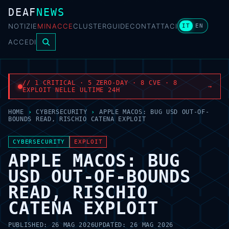
DEAF
NEWS
NOTIZIE
MINACCE
CLUSTER
GUIDE
CONTATTACI
IT
EN
ACCEDI
// 1 CRITICAL · 5 ZERO-DAY · 8 CVE · 8
→
EXPLOIT NELLE ULTIME 24H
HOME
›
CYBERSECURITY
›
APPLE MACOS: BUG USD OUT-OF-
BOUNDS READ, RISCHIO CATENA EXPLOIT
CYBERSECURITY
EXPLOIT
APPLE MACOS: BUG
USD OUT-OF-BOUNDS
READ, RISCHIO
CATENA EXPLOIT
PUBLISHED:
26 MAG 2026
UPDATED:
26 MAG 2026