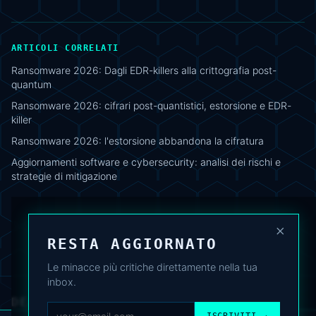
ARTICOLI CORRELATI
Ransomware 2026: Dagli EDR-killers alla crittografia post-
quantum
Ransomware 2026: cifrari post-quantistici, estorsione e EDR-
killer
Ransomware 2026: l'estorsione abbandona la cifratura
Aggiornamenti software e cybersecurity: analisi dei rischi e
strategie di mitigazione
×
RESTA AGGIORNATO
Le minacce più critiche direttamente nella tua
inbox.
DEAFNEWS
CHI SIAMO
·
ARCHIVIO
·
FAQ
·
TERMINI
·
PRIVACY
·
COOKIE POLICY