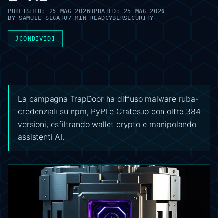
PUBLISHED:
25 MAG 2026
UPDATED:
25 MAG 2026
BY
SAMUEL SEGATO
7 MIN READ
CYBERSECURITY
⤴
CONDIVIDI
La campagna TrapDoor ha diffuso malware ruba-
credenziali su npm, PyPI e Crates.io con oltre 384
versioni, esfiltrando wallet crypto e manipolando
assistenti AI.