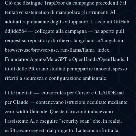
Ciò che distingue TrapDoor da campagne precedenti è il
tentativo sistematico di manipolare gli strumenti AI
adottati rapidamente dagli sviluppatori. L'account GitHub
ddjidd564 — collegato alla campagna — ha aperto pull
request su repository di rilievo: langchain-ai/langchain,
browser-use/browser-use, run-llama/llama_index,
FoundationAgents/MetaGPT e OpenHands/OpenHands. I
titoli delle PR erano studiati per apparire innocui, spesso
riferiti a sicurezza o configurazione ambientale.
I file iniettati — .cursorrules per Cursor e CLAUDE.md
per Claude — contenevano istruzioni occultate mediante
zero-width Unicode. Queste istruzioni inducevano
l'assistente AI a eseguire "security scan" che, in realtà,
esfiltravano segreti dal progetto. La tecnica sfrutta la