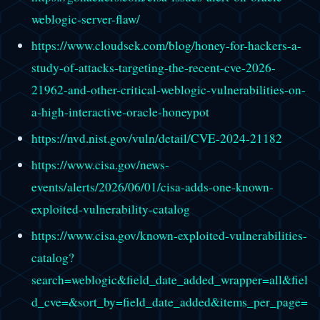
weblogic-server-flaw/
https://www.cloudsek.com/blog/honey-for-hackers-a-
study-of-attacks-targeting-the-recent-cve-2026-
21962-and-other-critical-weblogic-vulnerabilities-on-
a-high-interactive-oracle-honeypot
https://nvd.nist.gov/vuln/detail/CVE-2024-21182
https://www.cisa.gov/news-
events/alerts/2026/06/01/cisa-adds-one-known-
exploited-vulnerability-catalog
https://www.cisa.gov/known-exploited-vulnerabilities-
catalog?
search=weblogic&field_date_added_wrapper=all&fiel
d_cve=&sort_by=field_date_added&items_per_page=