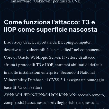
ransomware "Unknown" per questa CVE.
Come funziona l'attacco: T3 e
IIOP come superficie nascosta
L'advisory Oracle, riportata da BleepingComputer,
descrive una vulnerabilità "unspecified" nel componente
Core di Oracle WebLogic Server. Il vettore di attacco
sfrutta i protocolli T3 e IIOP, entrambi abilitati di default
in molte installazioni enterprise. Secondo il National
Vulnerability Database, il CVSS 3.1 assegna un punteggio
base di 7.5 con vettore
AV:N/AC:L/PR:N/UI:N/S:U/C:H/I:N/A:N: accesso remoto,
complessità bassa, nessun privilegio richiesto, nessuna