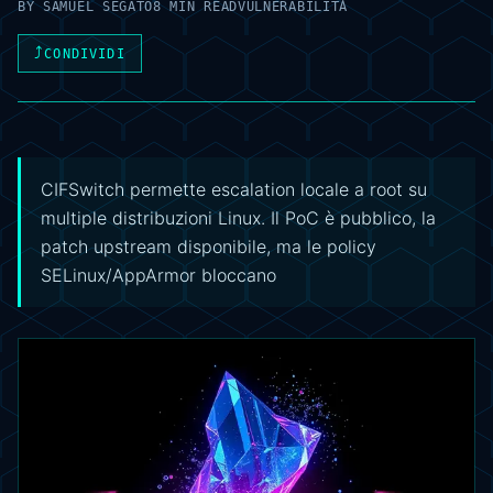
BY
SAMUEL SEGATO
8 MIN READ
VULNERABILITÀ
⤴
CONDIVIDI
CIFSwitch permette escalation locale a root su
multiple distribuzioni Linux. Il PoC è pubblico, la
patch upstream disponibile, ma le policy
SELinux/AppArmor bloccano