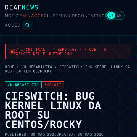
DEAF
NEWS
NOTIZIE
MINACCE
CLUSTER
GUIDE
CONTATTACI
IT
EN
ACCEDI
// 1 CRITICAL · 4 ZERO-DAY · 7 CVE · 9
→
EXPLOIT NELLE ULTIME 24H
HOME
›
VULNERABILITÀ
›
CIFSWITCH: BUG KERNEL LINUX DA
ROOT SU CENTOS/ROCKY
VULNERABILITÀ
EXPLOIT
CIFSWITCH: BUG
KERNEL LINUX DA
ROOT SU
CENTOS/ROCKY
PUBLISHED:
30 MAG 2026
UPDATED:
30 MAG 2026