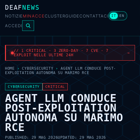
DEAF
NEWS
NOTIZIE
MINACCE
CLUSTER
GUIDE
CONTATTACI
IT
EN
ACCEDI
// 1 CRITICAL · 3 ZERO-DAY · 7 CVE · 7
→
EXPLOIT NELLE ULTIME 24H
HOME
›
CYBERSECURITY
›
AGENT LLM CONDUCE POST-
EXPLOITATION AUTONOMA SU MARIMO RCE
CYBERSECURITY
CRITICAL
AGENT LLM CONDUCE
POST-EXPLOITATION
AUTONOMA SU MARIMO
RCE
PUBLISHED:
29 MAG 2026
UPDATED:
29 MAG 2026