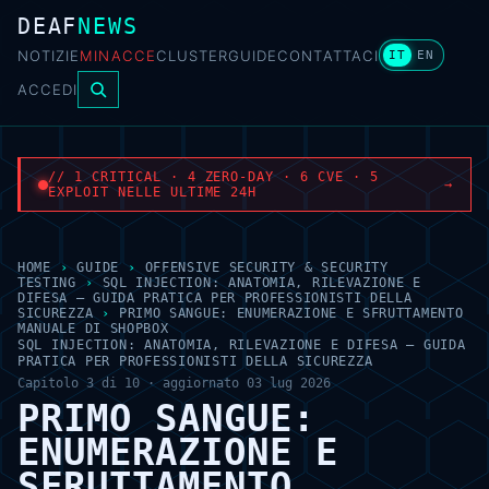
DEAF
NEWS
NOTIZIE
MINACCE
CLUSTER
GUIDE
CONTATTACI
IT
EN
ACCEDI
// 1 CRITICAL · 4 ZERO-DAY · 6 CVE · 5
→
EXPLOIT NELLE ULTIME 24H
HOME
›
GUIDE
›
OFFENSIVE SECURITY & SECURITY
TESTING
›
SQL INJECTION: ANATOMIA, RILEVAZIONE E
DIFESA — GUIDA PRATICA PER PROFESSIONISTI DELLA
SICUREZZA
›
PRIMO SANGUE: ENUMERAZIONE E SFRUTTAMENTO
MANUALE DI SHOPBOX
SQL INJECTION: ANATOMIA, RILEVAZIONE E DIFESA — GUIDA
PRATICA PER PROFESSIONISTI DELLA SICUREZZA
Capitolo 3 di 10 · aggiornato 03 lug 2026
PRIMO SANGUE:
ENUMERAZIONE E
SFRUTTAMENTO