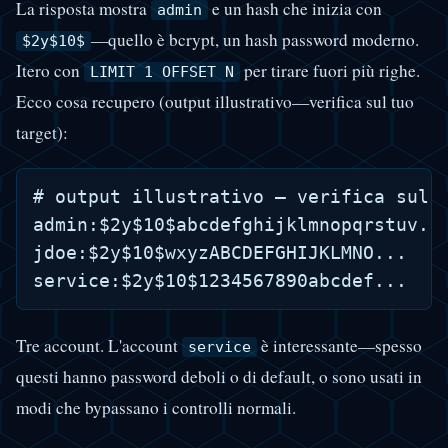
La risposta mostra
e un hash che inizia con
admin
—quello è bcrypt, un hash password moderno.
$2y$10$
Itero con
per tirare fuori più righe.
LIMIT 1 OFFSET N
Ecco cosa recupero (output illustrativo—verifica sul tuo
target):
# output illustrativo — verifica sul t
admin:$2y$10$abcdefghijklmnopqrstuv...
jdoe:$2y$10$wxyzABCDEFGHIJKLMNO...

Tre account. L'account
è interessante—spesso
service
questi hanno password deboli o di default, o sono usati in
modi che bypassano i controlli normali.