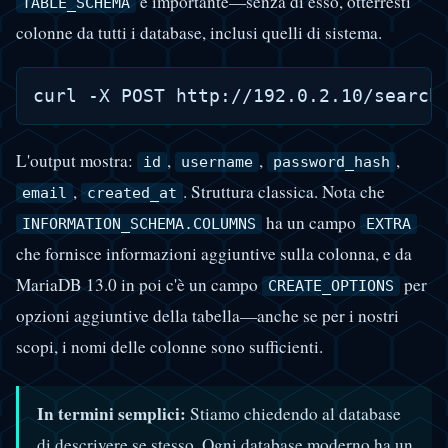
è importante—senza di esso, otterresti
TABLE_SCHEMA
colonne da tutti i database, inclusi quelli di sistema.
L'output mostra:
,
,
,
id
username
password_hash
,
. Struttura classica. Nota che
email
created_at
ha un campo
INFORMATION_SCHEMA.COLUMNS
EXTRA
che fornisce informazioni aggiuntive sulla colonna, e da
MariaDB 13.0 in poi c'è un campo
per
CREATE_OPTIONS
opzioni aggiuntive della tabella—anche se per i nostri
scopi, i nomi delle colonne sono sufficienti.
In termini semplici:
Stiamo chiedendo al database
di descrivere se stesso. Ogni database moderno ha un