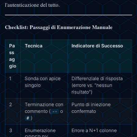
l'autenticazione del tutto.
Checklist: Passaggi di Enumerazione Manuale
Pa
Tecnica
Indicatore di Successo
ss
ag
gio
1
Sonda con apice
Differenziale di risposta
singolo
(errore vs. "nessun
risultato")
2
Terminazione con
Punto di iniezione
commento (
o
confermato
--
)
#
3
Enumerazione
Errore a N+1 colonne