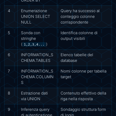
ORDER BY
4
Enumerazione
Query ha successo al
UNION SELECT
conteggio colonne
NULL
corrispondente
5
Sonda con
Identifica colonne di
stringhe
output visibili
(
)
1,2,3,4...
6
INFORMATION_S
Elenco tabelle del
CHEMA.TABLES
database
7
INFORMATION_S
Nomi colonne per tabella
CHEMA.COLUMN
target
S
8
Estrazione dati
Contenuto effettivo della
via UNION
riga nella risposta
9
Inferenza query
Sondaggio struttura form
di autenticazione
di login