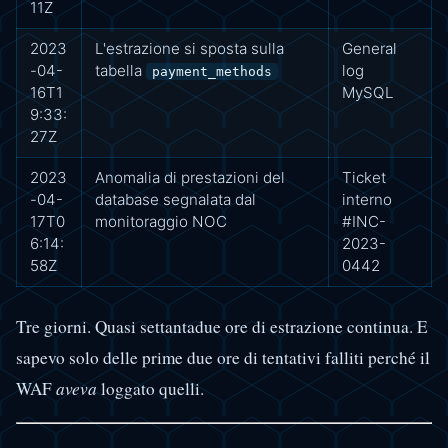
11Z
2023
L'estrazione si sposta sulla
General
-04-
tabella
log
payment_methods
16T1
MySQL
9:33:
27Z
2023
Anomalia di prestazioni del
Ticket
-04-
database segnalata dal
interno
17T0
monitoraggio NOC
#INC-
6:14:
2023-
58Z
0442
Tre giorni. Quasi settantadue ore di estrazione continua. E
sapevo solo delle prime due ore di tentativi falliti perché il
WAF
aveva
loggato quelli.