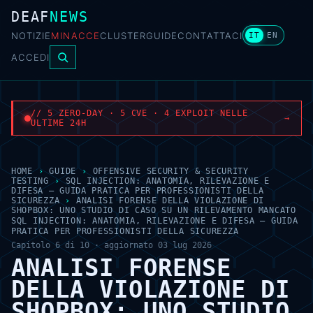
DEAF
NEWS
NOTIZIE
MINACCE
CLUSTER
GUIDE
CONTATTACI
IT
EN
ACCEDI
// 5 ZERO-DAY · 5 CVE · 4 EXPLOIT NELLE
→
ULTIME 24H
HOME
›
GUIDE
›
OFFENSIVE SECURITY & SECURITY
TESTING
›
SQL INJECTION: ANATOMIA, RILEVAZIONE E
DIFESA — GUIDA PRATICA PER PROFESSIONISTI DELLA
SICUREZZA
›
ANALISI FORENSE DELLA VIOLAZIONE DI
SHOPBOX: UNO STUDIO DI CASO SU UN RILEVAMENTO MANCATO
SQL INJECTION: ANATOMIA, RILEVAZIONE E DIFESA — GUIDA
PRATICA PER PROFESSIONISTI DELLA SICUREZZA
Capitolo 6 di 10 · aggiornato 03 lug 2026
ANALISI FORENSE
DELLA VIOLAZIONE DI
SHOPBOX: UNO STUDIO