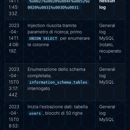
14T1
nessun
%u0027%u0020%u004F%u0052%u
1:45:
log
0020%u0031%u003D%u0031
33Z
2023
Injection riuscita tramite
General
-04-
parametro di ricerca; primo
log
14T1
per enumerare
MySQL
UNION SELECT
4:08:
le colonne
(rotato,
19Z
recuperato
)
2023
Enumerazione dello schema
General
-04-
completata;
log
15T0
MySQL
information_schema.tables
3:17:
interrogato
44Z
2023
Inizia l'estrazione dati: tabella
General
-04-
, blocchi di 50 righe
log
users
15T0
MySQL
8:52: