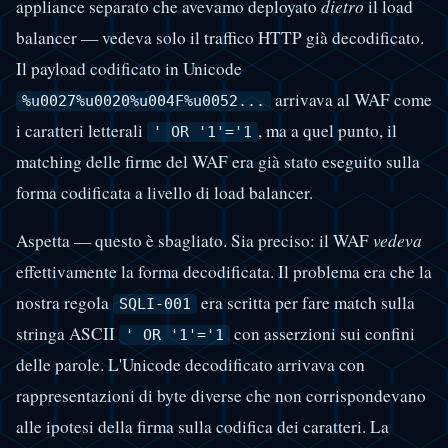
appliance separato che avevamo deployato
dietro
il load
balancer — vedeva solo il traffico HTTP già decodificato.
Il payload codificato in Unicode
arrivava al WAF come
%u0027%u0020%u004F%u0052...
i caratteri letterali
, ma a quel punto, il
' OR '1'='1
matching delle firme del WAF era già stato eseguito sulla
forma codificata a livello di load balancer.
Aspetta — questo è sbagliato. Sia preciso: il WAF
vedeva
effettivamente la forma decodificata. Il problema era che la
nostra regola
era scritta per fare match sulla
SQLI-001
stringa ASCII
con asserzioni sui confini
' OR '1'='1
delle parole. L'Unicode decodificato arrivava con
rappresentazioni di byte diverse che non corrispondevano
alle ipotesi della firma sulla codifica dei caratteri. La