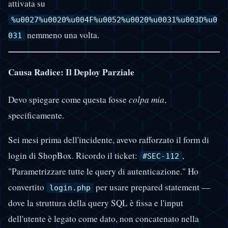
attivata su
%u0027%u0020%u004F%u0052%u0020%u0031%u003D%u0
nemmeno una volta.
031
Causa Radice: Il Deploy Parziale
Devo spiegare come questa fosse
colpa mia
,
specificamente.
Sei mesi prima dell'incidente, avevo rafforzato il form di
login di ShopBox. Ricordo il ticket:
,
#SEC-112
"Parametrizzare tutte le query di autenticazione." Ho
convertito
per usare prepared statement —
login.php
dove la struttura della query SQL è fissa e l'input
dell'utente è legato come dato, non concatenato nella