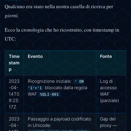
Qualcuno era stato nella nostra casella di ricerca per
giorni
.
Ecco la cronologia che ho ricostruito, con timestamp in
UTC:
Time
Evento
Fonte
stam
p
2023
Ricognizione iniziale:
Log di
' OR
-04-
bloccato dalla regola
accesso
'1'='1
14T0
WAF
WAF
SQLI-001
9:23:
(parziale)
17Z
2023
Passaggio a payload codificato
Gap del
-04-
in Unicode:
proxy —