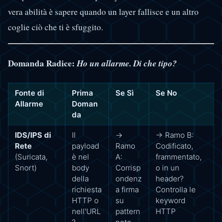
vera abilità è sapere quando un layer fallisce e un altro
coglie ciò che ti è sfuggito.
Domanda Radice:
Ho un allarme. Di che tipo?
Fonte di
Prima
Se Sì
Se No
Allarme
Doman
da
IDS/IPS di
Il
→
→ Ramo B:
Rete
payload
Ramo
Codificato,
(Suricata,
è nel
A:
frammentato,
Snort)
body
Corrisp
o in un
della
ondenz
header?
richiesta
a firma
Controlla le
HTTP o
su
keyword
nell'URL
pattern
HTTP