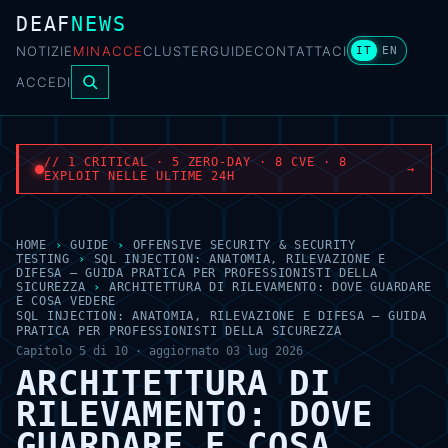
DEAF
NEWS
NOTIZIE
MINACCE
CLUSTER
GUIDE
CONTATTACI
IT
EN
ACCEDI
// 1 CRITICAL · 5 ZERO-DAY · 8 CVE · 8
→
EXPLOIT NELLE ULTIME 24H
HOME
›
GUIDE
›
OFFENSIVE SECURITY & SECURITY
TESTING
›
SQL INJECTION: ANATOMIA, RILEVAZIONE E
DIFESA — GUIDA PRATICA PER PROFESSIONISTI DELLA
SICUREZZA
›
ARCHITETTURA DI RILEVAMENTO: DOVE GUARDARE
E COSA VEDERE
SQL INJECTION: ANATOMIA, RILEVAZIONE E DIFESA — GUIDA
PRATICA PER PROFESSIONISTI DELLA SICUREZZA
Capitolo 5 di 10 · aggiornato 03 lug 2026
ARCHITETTURA DI
RILEVAMENTO: DOVE
GUARDARE E COSA