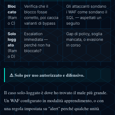
Bloc
Verifica che il
Gli attaccanti sondano
cato
blocco fosse
i WAF come sondano il
(Ram
corretto, poi caccia
SQL — aspettati un
o C)
varianti di bypass
seguito
Solo
Escalation
Gap di policy, soglia
logg
immediata —
mancata, o evasione
ato
perché non ha
in corso
(Ram
bloccato?
o D)
⚠️ Solo per uso autorizzato e difensivo.
Il caso solo-loggato è dove ho trovato il male più grande.
Un WAF configurato in modalità apprendimento, o con
una regola impostata su "alert" perché qualche unità