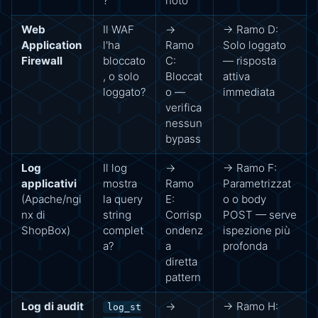
?
noto
Web
Il WAF
→
→ Ramo D:
Application
l'ha
Ramo
Solo loggato
Firewall
bloccato
C:
— risposta
, o solo
Bloccat
attiva
loggato?
o —
immediata
verifica
nessun
bypass
Log
Il log
→
→ Ramo F:
applicativi
mostra
Ramo
Parametrizzat
(Apache/ngi
la query
E:
o o body
nx di
string
Corrisp
POST — serve
ShopBox)
complet
ondenz
ispezione più
a?
a
profonda
diretta
pattern
Log di audit
→
→ Ramo H:
log_st