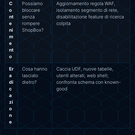
C
Possiamo
Aggiornamento regola WAF,
o
bloccare
isolamento segmento di rete,
nt
senza
disabilitazione feature di ricerca
e
rompere
colpita
ni
ShopBox?
m
e
nt
o
Er
Cosa hanno
Caccia UDF, nuove tabelle,
a
lasciato
utenti alterati, web shell;
di
dietro?
confronta schema con known-
c
good
a
zi
o
n
e