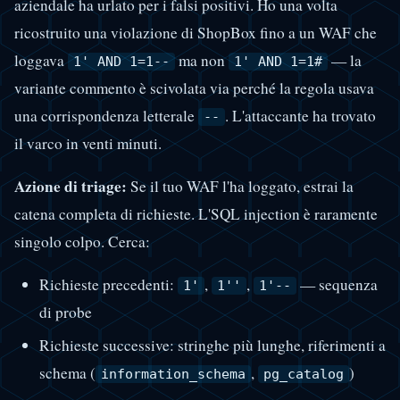
aziendale ha urlato per i falsi positivi. Ho una volta
ricostruito una violazione di ShopBox fino a un WAF che
loggava
ma non
— la
1' AND 1=1--
1' AND 1=1#
variante commento è scivolata via perché la regola usava
una corrispondenza letterale
. L'attaccante ha trovato
--
il varco in venti minuti.
Azione di triage:
Se il tuo WAF l'ha loggato, estrai la
catena completa di richieste. L'SQL injection è raramente
singolo colpo. Cerca:
Richieste precedenti:
,
,
— sequenza
1'
1''
1'--
di probe
Richieste successive: stringhe più lunghe, riferimenti a
schema (
,
)
information_schema
pg_catalog