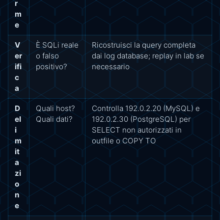
r
m
e
V
È SQLi reale
Ricostruisci la query completa
er
o falso
dai log database; replay in lab se
ifi
positivo?
necessario
c
a
D
Quali host?
Controlla 192.0.2.20 (MySQL) e
el
Quali dati?
192.0.2.30 (PostgreSQL) per
i
SELECT non autorizzati in
m
outfile o COPY TO
it
a
zi
o
n
e