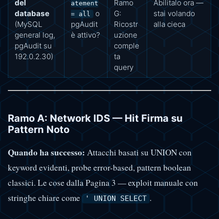
del
Ramo
Abilitalo ora —
atement
database
o
G:
stai volando
= all
(MySQL
pgAudit
Ricostr
alla cieca
general log,
è attivo?
uzione
pgAudit su
comple
192.0.2.30)
ta
query
Ramo A: Network IDS — Hit Firma su
Pattern Noto
Quando ha successo:
Attacchi basati su UNION con
keyword evidenti, probe error-based, pattern boolean
classici. Le cose dalla Pagina 3 — exploit manuale con
stringhe chiare come
.
' UNION SELECT