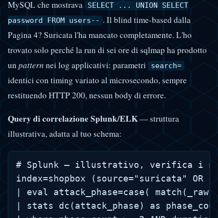
MySQL che mostrava
SELECT ... UNION SELECT
. Il blind time-based dalla
password FROM users--
Pagina 4? Suricata l'ha mancato completamente. L'ho
trovato solo perché la run di sei ore di sqlmap ha prodotto
un
pattern
nei log applicativi: parametri
search=
identici con timing variato al microsecondo, sempre
restituendo HTTP 200, nessun body di errore.
Query di correlazione Splunk/ELK
— struttura
illustrativa, adatta al tuo schema:
# Splunk — illustrativo, verifica i no
index=shopbox (source="suricata" OR so
| eval attack_phase=case( match(_raw,
| stats dc(attack_phase) as phase_coun