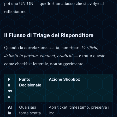
poi una UNION — quello è un attacco che si svolge al
rallentatore.
Il Flusso di Triage del Risponditore
Quando la correlazione scatta, non ripari.
Verifichi,
delimiti la portata, contieni, eradichi
— e tratto questo
come checklist letterale, non suggerimento.
P
Punto
Azione ShopBox
a
Decisionale
ss
o
Al
Qualsiasi
Apri ticket, timestamp, preserva i
la
fonte scatta
log