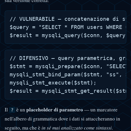
sua versione corretta:
// VULNERABILE — concatenazione di str
$query = "SELECT * FROM users WHERE us
// DIFENSIVO — query parametrica, gram
$stmt = mysqli_prepare($conn, "SELECT 
mysqli_stmt_bind_param($stmt, "ss", $u
mysqli_stmt_execute($stmt);

placeholder di parametro
Il
è un
— un marcatore
?
nell'albero di grammatica dove i dati si attaccheranno in
seguito, ma che è
in sé mai analizzato come sintassi
.