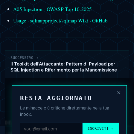
A05 Injection - OWASP Top 10:2025
Usage · sqlmapproject/sqlmap Wiki · GitHub
SUCCESSIVO →
Il Toolkit dell'Attaccante: Pattern di Payload per
SQL Injection e Riferimento per la Manomissione
×
RESTA AGGIORNATO
Le minacce più critiche direttamente nella tua
inbox.
DEAFNEWS
CHI SIAMO
·
ARCHIVIO
·
FAQ
·
TERMINI
·
PRIVACY
·
COOKIE POLICY
ISCRIVITI →
·
CONTATTI
Utilizziamo cookie analitici per migliorare l’esperienza. Puoi