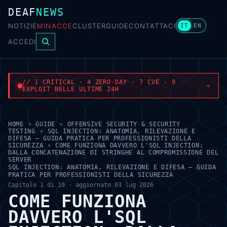
DEAF
NEWS
NOTIZIE
MINACCE
CLUSTER
GUIDE
CONTATTACI
IT
EN
ACCEDI
// 1 CRITICAL · 4 ZERO-DAY · 7 CVE · 9
→
EXPLOIT NELLE ULTIME 24H
HOME
›
GUIDE
›
OFFENSIVE SECURITY & SECURITY
TESTING
›
SQL INJECTION: ANATOMIA, RILEVAZIONE E
DIFESA — GUIDA PRATICA PER PROFESSIONISTI DELLA
SICUREZZA
›
COME FUNZIONA DAVVERO L'SQL INJECTION:
DALLA CONCATENAZIONE DI STRINGHE AL COMPROMISSIONE DEL
SERVER
SQL INJECTION: ANATOMIA, RILEVAZIONE E DIFESA — GUIDA
PRATICA PER PROFESSIONISTI DELLA SICUREZZA
Capitolo 1 di 10 · aggiornato 03 lug 2026
COME FUNZIONA
DAVVERO L'SQL