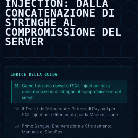
INJECTION: DALLA
CONCATENAZIONE DI
STRINGHE AL
COMPROMISSIONE DEL
SERVER
INDICE DELLA GUIDA
Come funziona davvero l'SQL Injection: dalla
01
concatenazione di stringhe al compromissione del
server
Il Toolkit dell'Attaccante: Pattern di Payload per
02
SQL Injection e Riferimento per la Manomissione
Primo Sangue: Enumerazione e Sfruttamento
03
Manuale di ShopBox