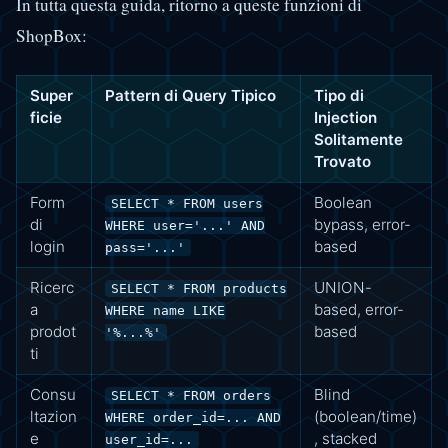
In tutta questa guida, ritorno a queste funzioni di
ShopBox:
Super
Pattern di Query Tipico
Tipo di
ficie
Injection
Solitamente
Trovato
Form
Boolean
SELECT * FROM users
di
bypass, error-
WHERE user='...' AND
login
based
pass='...'
Ricerc
UNION-
SELECT * FROM products
a
based, error-
WHERE name LIKE
prodot
based
'%...%'
ti
Consu
Blind
SELECT * FROM orders
ltazion
(boolean/time)
WHERE order_id=... AND
e
, stacked
user_id=...