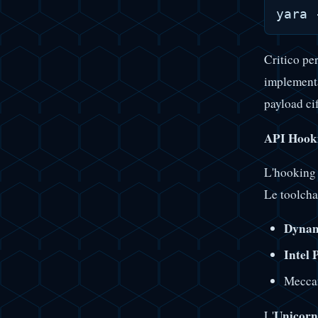
Critico per
implement
payload cif
API Hooki
L'hooking 
Le toolcha
Dyna
Intel 
Mecca
Unicorn
L'