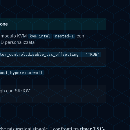
ione
l modulo KVM
con
kvm_intel
nested=1
D personalizzata
tor_control.disable_tsc_offsetting = "TRUE"
host,hypervisor=off
ugh con SR-IOV
timer TSC-
he misurazioni singole. I confronti tra