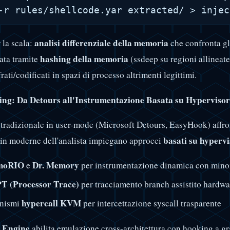
analisi differenziale della memoria
 la scala:
che confronta gli 
hashing della memoria
ata tramite
(ssdeep su regioni allineat
rati/codificati in spazi di processo altrimenti legittimi.
ng: Da Detours all'Instrumentazione Basata su Hypervisor
tradizionale in user-mode (Microsoft Detours, EasyHook) affronta
basati su hyperv
in moderne dell'analista impiegano approcci
moRIO
Dr. Memory
e
per instrumentazione dinamica con minore
PT (Processor Trace)
per tracciamento branch assistito hardwa
hypercall KVM
nismi
per intercettazione syscall trasparente
 Engine
abilita emulazione cross-architettura con hooking a gr