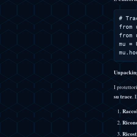
# Tra
from 
from 
mu = 
Unpacking
I protetto
su trace
. 
Raccol
Ricon
Ricost