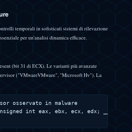
ure
rolli temporali in sofisticati sistemi di rilevazione
senziale per un'analisi dinamica efficace.
esent (bit 31 di ECX). Le varianti più avanzate
pervisor ("VMwareVMware", "Microsoft Hv"). La
sor osservato in malware

nsigned int eax, ebx, ecx, edx; __cpuid(1