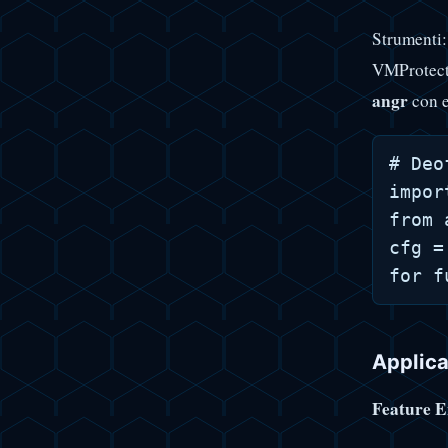
Strumenti
VMProtect.
angr
con e
# Deo
impor
from 
cfg =
Applica
Feature E