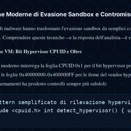
e Moderne di Evasione Sandbox e Contromis
 di malware hanno trasformato l'evasione sandbox da semplici cont
o. Comprendere queste tecniche—e la risposta dell'analista—è es
ne VM: Bit Hypervisor CPUID e Oltre
 moderno interroga la foglia CPUID 0x1 per il bit hypervisor pr
 le foglie 0x40000000-0x400000FF per le firme del vendor hy
 armamenti ha prodotto controlli sempre più subdoli:
ttern semplificato di rilevazione hypervi
ude <cpuid.h> int detect_hypervisor() { u