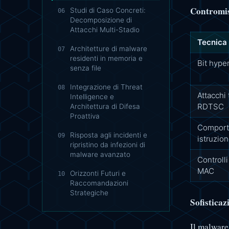
Contromisu
Studi di Caso Concreti:
06
Decomposizione di
Attacchi Multi-Stadio
Tecnica 
Architetture di malware
07
residenti in memoria e
Bit hype
senza file
Integrazione di Threat
08
Attacchi
Intelligence e
RDTSC
Architettura di Difesa
Proattiva
Comport
Risposta agli incidenti e
09
istruzio
ripristino da infezioni di
malware avanzato
Controlli
MAC
Orizzonti Futuri e
10
Raccomandazioni
Strategiche
Sofisticaz
Il malware