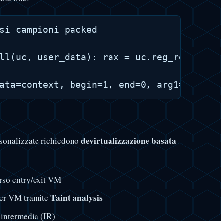
si campioni packed

ll(uc, user_data): rax = uc.reg_read(UC_X
devirtualizzazione basata
rsonalizzate richiedono
erso entry/exit VM
Taint analysis
dler VM tramite
 intermedia (IR)