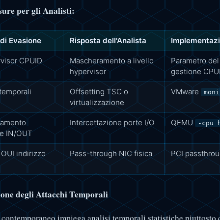
re per gli Analisti:
di Evasione
Risposta dell'Analista
Implementaz
rvisor CPUID
Mascheramento a livello
Parametro de
hypervisor
gestione CPUI
 temporali
Offsetting TSC o
VMware
moni
virtualizzazione
amento
Intercettazione porte I/O
QEMU
-cpu 
ne IN/OUT
 OUI indirizzo
Pass-through NIC fisica
PCI passthro
ione degli Attacchi Temporali
 contemporaneo impiega analisi temporali statistiche piuttosto c