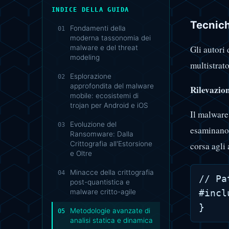
INDICE DELLA GUIDA
Tecnich
Fondamenti della
01
moderna tassonomia dei
Gli autori
malware e del threat
modeling
multistrat
Esplorazione
02
approfondita del malware
Rilevazio
mobile: ecosistemi di
trojan per Android e iOS
Il malware
Evoluzione del
03
esaminano
Ransomware: Dalla
Crittografia all'Estorsione
corsa agli
e Oltre
Minacce della crittografia
04
// Pa
post-quantistica e
malware critto-agile
#incl
Metodologie avanzate di
05
analisi statica e dinamica