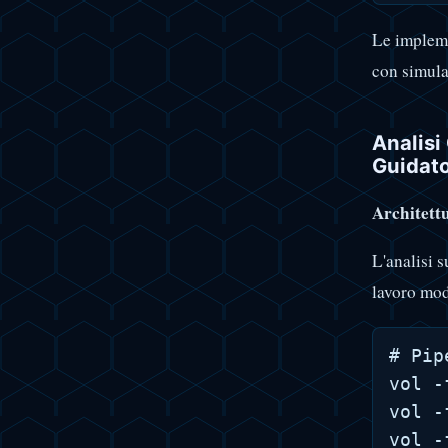
Le implem
con simula
Analisi
Guidato
Architett
L'analisi s
lavoro mod
# Pip
vol -
vol -
vol -