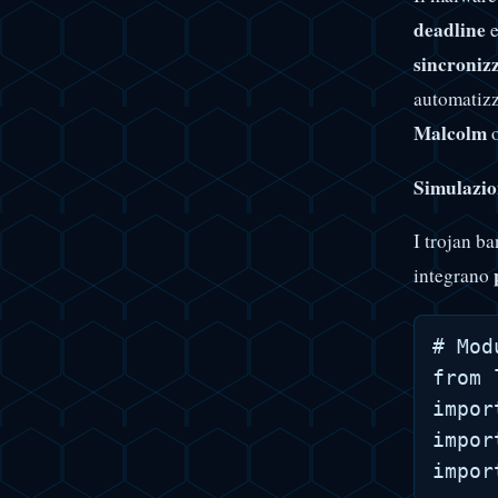
deadline
sincroniz
automatiz
Malcolm
o
Simulazio
I trojan b
integrano
# Mod
from 
impor
impor