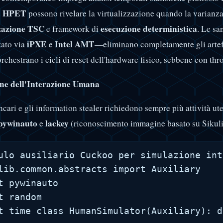
HPET
e
possono rivelare la virtualizzazione quando la varianza 
zazione TSC
esecuzione deterministica
e framework di
. Le s
iPXE
Intel AMT
zato via
e
—eliminano completamente gli artefa
rchestrano i cicli di reset dell'hardware fisico, sebbene con th
ne dell'Interazione Umana
ancari e gli information stealer richiedono sempre più attività
pywinauto
lackey
e
(riconoscimento immagine basato su Sikuli)
ulo ausiliario Cuckoo per simulazione int
lib.common.abstracts import Auxiliary

t pywinauto

t random
