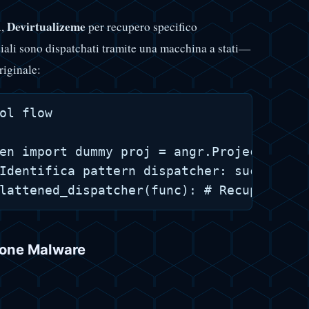
Devirtualizeme
R,
per recupero specifico
iali sono dispatchati tramite una macchina a stati—
riginale:
ol flow

en import dummy proj = angr.Project("flat
Identifica pattern dispatcher: successore
zione Malware