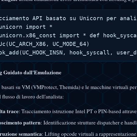
cciamento API basato su Unicorn per anali
unicorn import *

unicorn.x86_const import * def hook_sysca
Uc(UC_ARCH_X86, UC_MODE_64)

 Guidato dall'Emulazione
ri basati su VM (VMProtect, Themida) e le macchine virtuali pe
Il flusso di lavoro dell'analista:
ta trace
: Tracciamento istruzione Intel PT o PIN-based attrav
oscimento pattern
: Identificazione strutture dispatcher e han
ruzione semantica
: Lifting opcode virtuali a rappresentazione