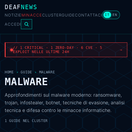
DEAF
NEWS
NOTIZIE
MINACCE
CLUSTER
GUIDE
CONTATTACI
IT
EN
ACCEDI
// 1 CRITICAL · 1 ZERO-DAY · 6 CVE · 5
→
EXPLOIT NELLE ULTIME 24H
HOME
›
GUIDE
›
MALWARE
MALWARE
Approfondimenti sul malware moderno: ransomware,
trojan, infostealer, botnet, tecniche di evasione, analisi
tecnica e difesa contro le minacce informatiche.
1 GUIDE NEL CLUSTER