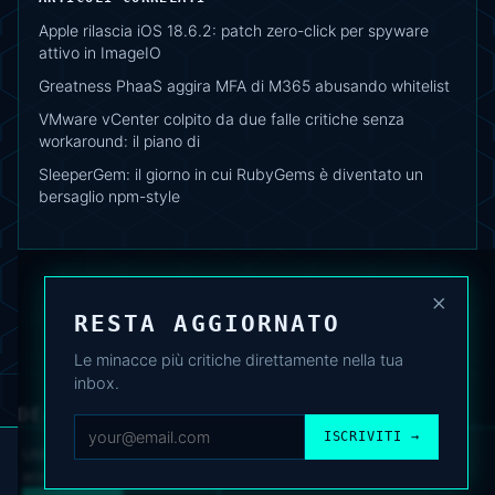
Apple rilascia iOS 18.6.2: patch zero-click per spyware
attivo in ImageIO
Greatness PhaaS aggira MFA di M365 abusando whitelist
VMware vCenter colpito da due falle critiche senza
workaround: il piano di
SleeperGem: il giorno in cui RubyGems è diventato un
bersaglio npm-style
×
RESTA AGGIORNATO
Le minacce più critiche direttamente nella tua
inbox.
DEAFNEWS
CHI SIAMO
·
ARCHIVIO
·
FAQ
·
TERMINI
·
PRIVACY
·
COOKIE POLICY
ISCRIVITI →
·
CONTATTI
Utilizziamo cookie analitici per migliorare l’esperienza. Puoi
accettare o rifiutare.
Cookie Policy
.