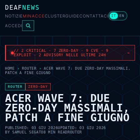
DEAF
NEWS
NOTIZIE
MINACCE
CLUSTER
GUIDE
CONTATTACI
IT
EN
ACCEDI
// 2 CRITICAL · 7 ZERO-DAY · 9 CVE · 9
→
EXPLOIT · 2 ADVISORY NELLE ULTIME 24H
HOME
›
ROUTER
›
ACER WAVE 7: DUE ZERO-DAY MASSIMALI,
PATCH A FINE GIUGNO
ROUTER
ZERO-DAY
ACER WAVE 7: DUE
ZERO-DAY MASSIMALI,
PATCH A FINE GIUGNO
PUBLISHED:
03 GIU 2026
UPDATED:
03 GIU 2026
BY
SAMUEL SEGATO
8 MIN READ
ROUTER