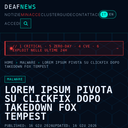
DEAF
NEWS
NOTIZIE
MINACCE
CLUSTER
GUIDE
CONTATTACI
IT
EN
ACCEDI
// 1 CRITICAL · 5 ZERO-DAY · 4 CVE · 6
→
EXPLOIT NELLE ULTIME 24H
HOME
›
MALWARE
›
LOREM IPSUM PIVOTA SU CLICKFIX DOPO
TAKEDOWN FOX TEMPEST
MALWARE
LOREM IPSUM PIVOTA
SU CLICKFIX DOPO
TAKEDOWN FOX
TEMPEST
PUBLISHED:
16 GIU 2026
UPDATED:
16 GIU 2026