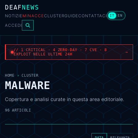
DEAF
NEWS
NOTIZIE
MINACCE
CLUSTER
GUIDE
CONTATTACI
IT
EN
ACCEDI
// 1 CRITICAL · 4 ZERO-DAY · 7 CVE · 8
→
EXPLOIT NELLE ULTIME 24H
HOME
›
CLUSTER
MALWARE
Copertura e analisi curate in questa area editoriale.
96 ARTICOLI
DATA
RILEVANZA