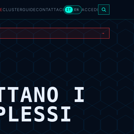
E
CLUSTER
GUIDE
CONTATTACI
ACCEDI
IT
EN
→
TTANO I
PLESSI