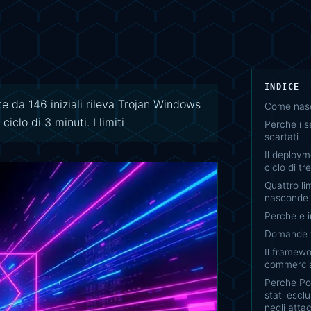
INDICE
 da 146 iniziali rileva Trojan Windows
Come nasce
clo di 3 minuti. I limiti
Perche i s
scartati
Il deploy
ciclo di tr
Quattro lim
nasconde
Perche e 
Domande f
Il framew
commercia
Perche Po
stati escl
negli atta