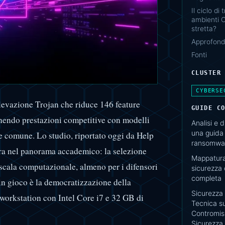
Il ciclo di
ambienti O
stretta?
Approfondi
Fonti
CLUSTER
CYBERSE
levazione Trojan che riduce 146 feature
GUIDE C
tenendo prestazioni competitive con modelli
Analisi e 
una guida 
e comune. Lo studio, riportato oggi da Help
ransomwar
ara nel panorama accademico: la selezione
Mappatura 
a scala computazionale, almeno per i difensori
sicurezza
completa
n gioco è la democratizzazione della
Sicurezza 
 workstation con Intel Core i7 e 32 GB di
Tecnica su
Contromisu
Sicurezza