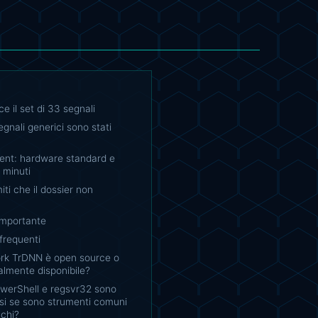
 il set di 33 segnali
egnali generici sono stati
ment: hardware standard e
e minuti
iti che il dossier non
importante
requenti
ork TrDNN è open source o
lmente disponibile?
werShell e regsvr32 sono
usi se sono strumenti comuni
cchi?