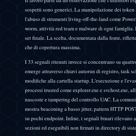
Il lavoro parte da un'osservazione che i difensori 
sospetti sono generici. La manipolazione dei token d
l'abuso di strumenti living-off-the-land come Pow
worm, attività red team e malware di ogni famiglia. P
set finale. La scelta, documentata dalla fonte, riflet
che di copertura massima.
I 33 segnali ritenuti invece si concentrano su quattr
emerge attraverso chiavi autorun di registro, task s
modifiche alla cartella startup. L'esecuzione e l'eva
processi trusted come explorer.exe e svchost.exe, al
nascoste e tampering del controllo UAC. La comunic
mostra beaconing a basso jitter, pattern HTTP POST 
su pochi endpoint. Infine, i segnali binari rilevano 
sezioni ed eseguibili non firmati in directory di sis