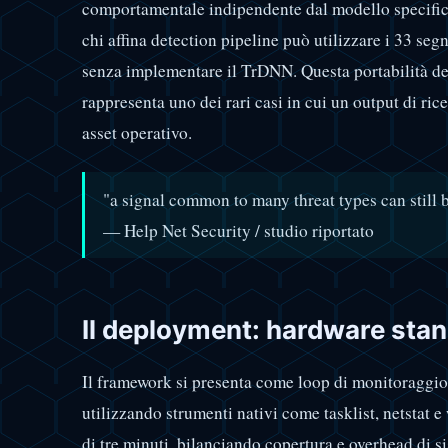
comportamentale indipendente dal modello specifico
chi affina detection pipeline può utilizzare i 33 seg
senza implementare il TrDNN. Questa portabilità del
rappresenta uno dei rari casi in cui un output di ri
asset operativo.
"a signal common to many threat types can still 
— Help Net Security / studio riportato
Il deployment: hardware stand
Il framework si presenta come loop di monitoragg
utilizzando strumenti nativi come tasklist, netstat e
di tre minuti, bilanciando copertura e overhead di s