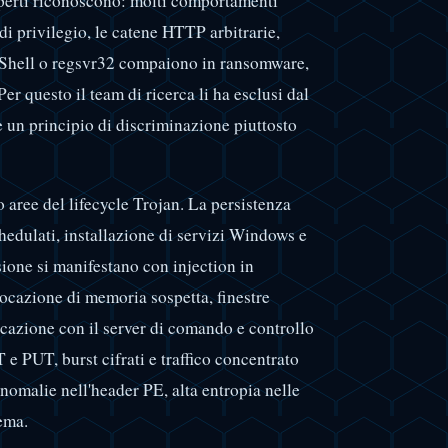
esperti riconoscono: molti comportamenti
i privilegio, le catene HTTP arbitrarie,
erShell o regsvr32 compaiono in ransomware,
er questo il team di ricerca li ha esclusi dal
te un principio di discriminazione piuttosto
o aree del lifecycle Trojan. La persistenza
chedulati, installazione di servizi Windows e
sione si manifestano con injection in
locazione di memoria sospetta, finestre
azione con il server di comando e controllo
e PUT, burst cifrati e traffico concentrato
anomalie nell'header PE, alta entropia nelle
tema.