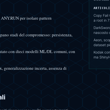
ARTICOL
Copy Fail
x ANY.RUN per isolare pattern
a root in 
DarkSword
nascosto d
ppano stadi del compromesso: persistenza,
Aeon, scop
dataset pi
tato con dieci modelli ML/DL comuni, con
Kodak conf
ma ShinyHu
x, generalizzazione incerta, assenza di
li