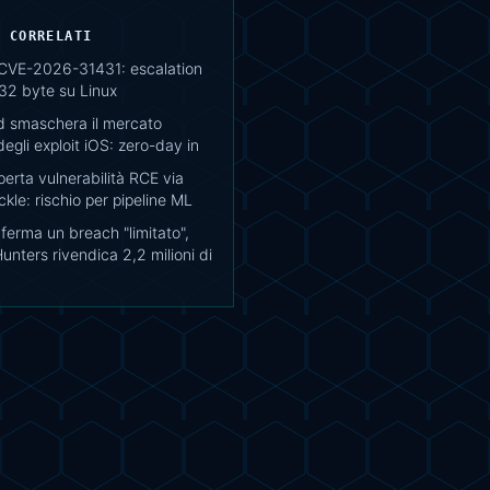
I CORRELATI
 CVE-2026-31431: escalation
732 byte su Linux
 smaschera il mercato
egli exploit iOS: zero-day in
erta vulnerabilità RCE via
ckle: rischio per pipeline ML
erma un breach "limitato",
nters rivendica 2,2 milioni di