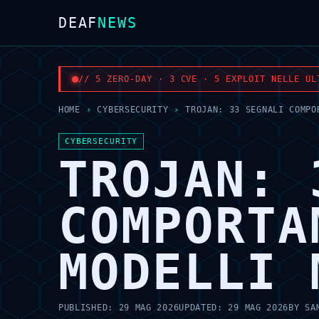
DEAF
NEWS
// 5 ZERO-DAY · 3 CVE · 5 EXPLOIT NELLE UL
HOME
›
CYBERSECURITY
›
TROJAN: 33 SEGNALI COMPO
CYBERSECURITY
TROJAN: 
COMPORTA
MODELLI 
PUBLISHED:
29 MAG 2026
UPDATED:
29 MAG 2026
BY
SA