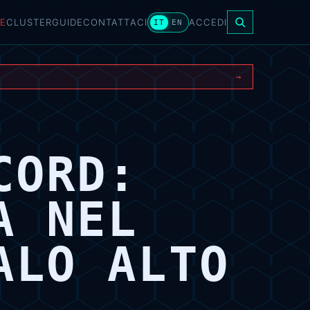
E
CLUSTER
GUIDE
CONTATTACI
ACCEDI
IT
EN
→
CORD:
A NEL
ALO ALTO