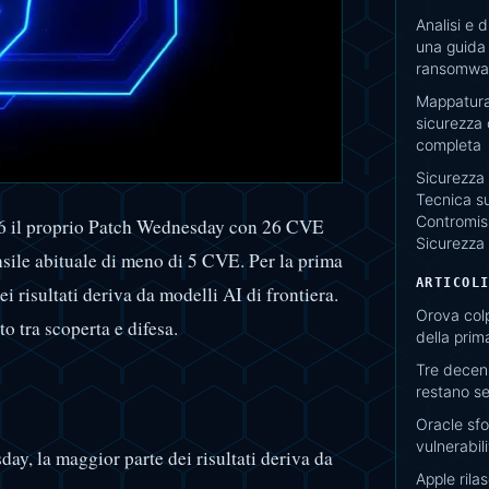
Analisi e 
una guida 
ransomwar
Mappatura 
sicurezza
completa
Sicurezza 
Tecnica su
Contromisu
26 il proprio Patch Wednesday con 26 CVE
Sicurezza
nsile abituale di meno di 5 CVE. Per la prima
ARTICOL
i risultati deriva da modelli AI di frontiera.
Orova col
o tra scoperta e difesa.
della pri
Tre decen
restano se
Oracle sfon
vulnerabi
y, la maggior parte dei risultati deriva da
Apple rila