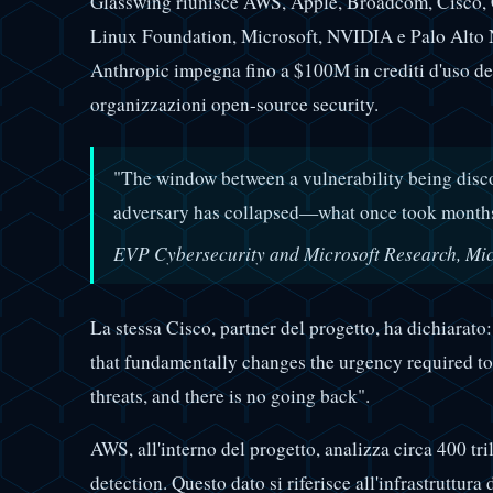
Glasswing riunisce AWS, Apple, Broadcom, Cisco,
Linux Foundation, Microsoft, NVIDIA e Palo Alto N
Anthropic impegna fino a $100M in crediti d'uso de
organizzazioni open-source security.
"The window between a vulnerability being disc
adversary has collapsed—what once took months
EVP Cybersecurity and Microsoft Research, Mic
La stessa Cisco, partner del progetto, ha dichiarato
that fundamentally changes the urgency required to 
threats, and there is no going back".
AWS, all'interno del progetto, analizza circa 400 tril
detection. Questo dato si riferisce all'infrastruttura