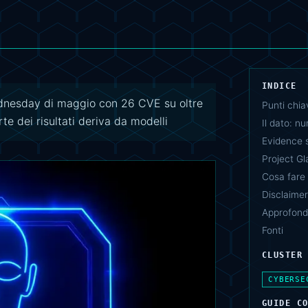
INDICE
ednesday di maggio con 26 CVE su oltre
Punti chia
te dei risultati deriva da modelli
Il dato: n
Evidence s
Project Gl
Cosa fare
Disclaimer
Approfondi
Fonti
CLUSTER
CYBERSE
GUIDE C