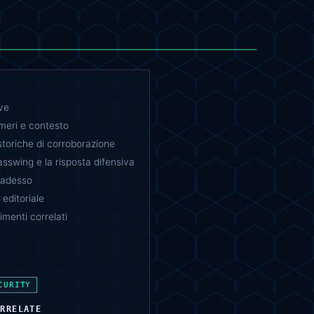
ve
umeri e contesto
toriche di corroborazione
asswing e la risposta difensiva
 adesso
 editoriale
menti correlati
CURITY
ORRELATE