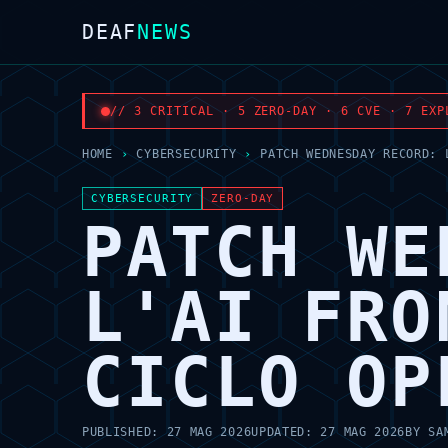
DEAF
NEWS
// 3 CRITICAL · 5 ZERO-DAY · 6 CVE · 7 EXP
HOME
›
CYBERSECURITY
›
PATCH WEDNESDAY RECORD: 
CYBERSECURITY
ZERO-DAY
PATCH WE
L'AI FRO
CICLO OP
PUBLISHED:
27 MAG 2026
UPDATED:
27 MAG 2026
BY
SA