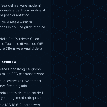
difesa dei malware moderni:
completa dai trojan mobile al
e post-quantistico
della rete e audit di
 con Nmap: una guida tecnica
delle Reti Wireless: Guida
lle Tecniche di Attacco WiFi,
re Difensive e Analisi della
I CORRELATI
pisce Hong Kong nel giorno
ma multa SFC per ransomware
ni di evidenze DNA forensi
nza firma digitale
da il tetto dei mille patch: il
lity management enterprise
scia iOS 18.6.2: patch zero-