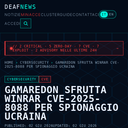
DEAF
NEWS
NOTIZIE
MINACCE
CLUSTER
GUIDE
CONTATTACI
IT
EN
ACCEDI
// 2 CRITICAL · 5 ZERO-DAY · 7 CVE · 7
→
EXPLOIT · 2 ADVISORY NELLE ULTIME 24H
HOME
›
CYBERSECURITY
›
GAMAREDON SFRUTTA WINRAR CVE-
2025-8088 PER SPIONAGGIO UCRAINA
CYBERSECURITY
CVE
GAMAREDON SFRUTTA
WINRAR CVE-2025-
8088 PER SPIONAGGIO
UCRAINA
PUBLISHED:
02 GIU 2026
UPDATED:
02 GIU 2026