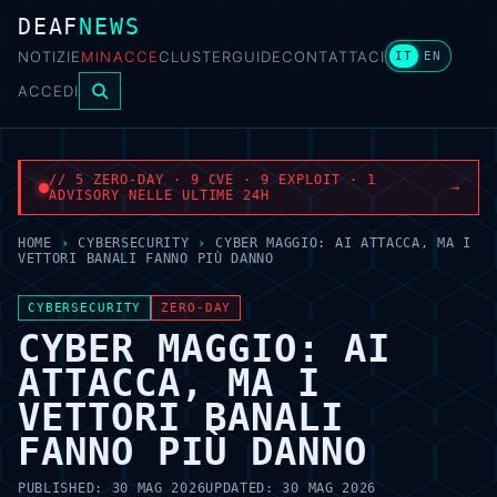
DEAF
NEWS
NOTIZIE
MINACCE
CLUSTER
GUIDE
CONTATTACI
IT
EN
ACCEDI
// 5 ZERO-DAY · 9 CVE · 9 EXPLOIT · 1
→
ADVISORY NELLE ULTIME 24H
HOME
›
CYBERSECURITY
›
CYBER MAGGIO: AI ATTACCA, MA I
VETTORI BANALI FANNO PIÙ DANNO
CYBERSECURITY
ZERO-DAY
CYBER MAGGIO: AI
ATTACCA, MA I
VETTORI BANALI
FANNO PIÙ DANNO
PUBLISHED:
30 MAG 2026
UPDATED:
30 MAG 2026