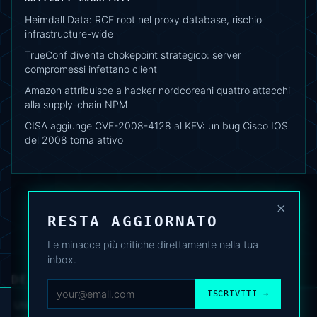
Heimdall Data: RCE root nel proxy database, rischio
infrastructure-wide
TrueConf diventa chokepoint strategico: server
compromessi infettano client
Amazon attribuisce a hacker nordcoreani quattro attacchi
alla supply-chain NPM
CISA aggiunge CVE-2008-4128 al KEV: un bug Cisco IOS
del 2008 torna attivo
×
RESTA AGGIORNATO
Le minacce più critiche direttamente nella tua
inbox.
DEAFNEWS
CHI SIAMO
·
ARCHIVIO
·
FAQ
·
TERMINI
·
PRIVACY
·
COOKIE POLICY
ISCRIVITI →
·
CONTATTI
Utilizziamo cookie analitici per migliorare l’esperienza. Puoi