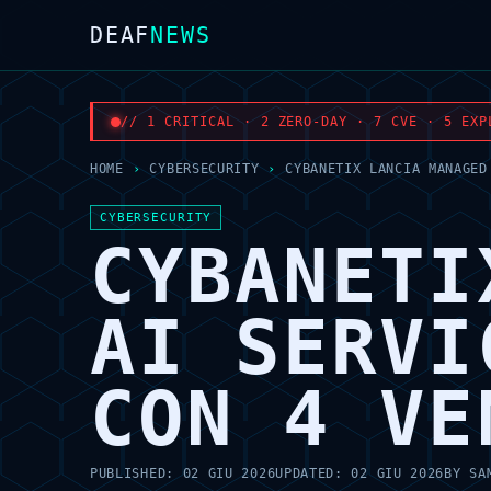
DEAF
NEWS
// 1 CRITICAL · 2 ZERO-DAY · 7 CVE · 5 EXP
HOME
›
CYBERSECURITY
›
CYBANETIX LANCIA MANAGED
CYBERSECURITY
CYBANETI
AI SERVI
CON 4 VE
PUBLISHED:
02 GIU 2026
UPDATED:
02 GIU 2026
BY
SA