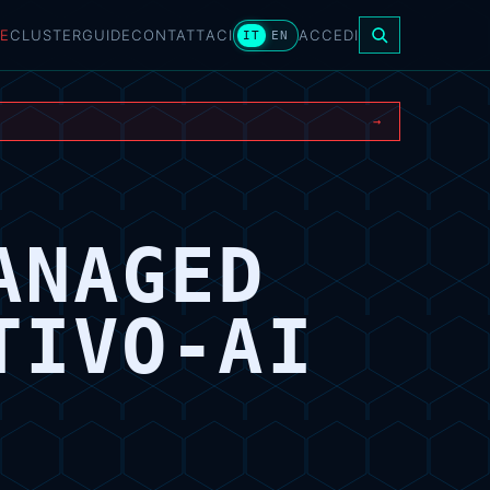
E
CLUSTER
GUIDE
CONTATTACI
ACCEDI
IT
EN
→
ANAGED
TIVO-AI