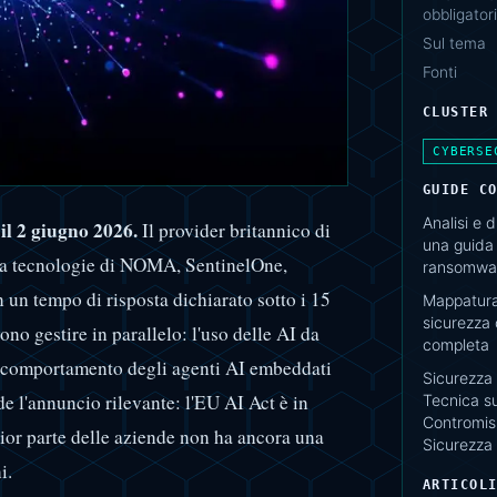
obbligator
Sul tema
Fonti
CLUSTER
CYBERSE
GUIDE C
Analisi e 
l 2 giugno 2026.
Il provider britannico di
una guida 
ga tecnologie di NOMA, SentinelOne,
ransomwar
un tempo di risposta dichiarato sotto i 15
Mappatura 
sicurezza
ono gestire in parallelo: l'uso delle AI da
completa
il comportamento degli agenti AI embeddati
Sicurezza 
de l'annuncio rilevante: l'EU AI Act è in
Tecnica su
Contromisu
ior parte delle aziende non ha ancora una
Sicurezza
i.
ARTICOL