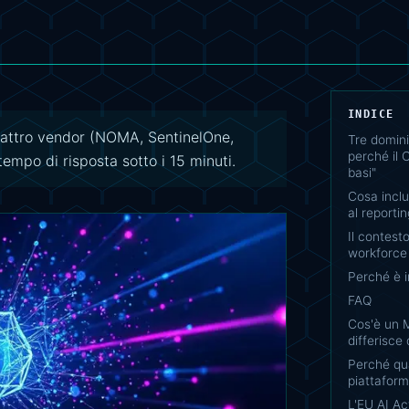
INDICE
uattro vendor (NOMA, SentinelOne,
Tre domini
perché il C
mpo di risposta sotto i 15 minuti.
basi"
Cosa inclu
al reporti
Il contest
workforce
Perché è 
FAQ
Cos'è un 
differisce
Perché qu
piattafor
L'EU AI Ac