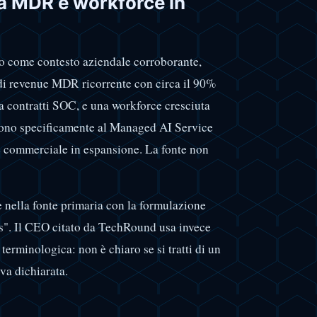
ta MDR e workforce in
to come contesto aziendale corroborante,
 di revenue MDR ricorrente con circa il 90%
contratti SOC, e una workforce cresciuta
scono specificamente al Managed AI Service
e commerciale in espansione. La fonte non
re nella fonte primaria con la formulazione
es". Il CEO citato da TechRound usa invece
terminologica: non è chiaro se si tratti di un
va dichiarata.