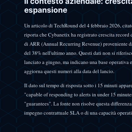
Il contesto aziendale: cresci
espansione
Un articolo di TechRound del 4 febbraio 2026, cita
riporta che Cybanetix ha registrato crescita record
di ARR (Annual Recurring Revenue) proveniente da 
del 38% nell'ultimo anno. Questi dati non si riferi
lanciato a giugno, ma indicano una base operativa 
aggiorna questi numeri alla data del lancio.
Il dato sul tempo di risposta sotto i 15 minuti appa
"capable of responding to alerts in under 15 minut
"guarantees". La fonte non risolve questa differenza 
impegno contrattuale SLA o di una capacità operati