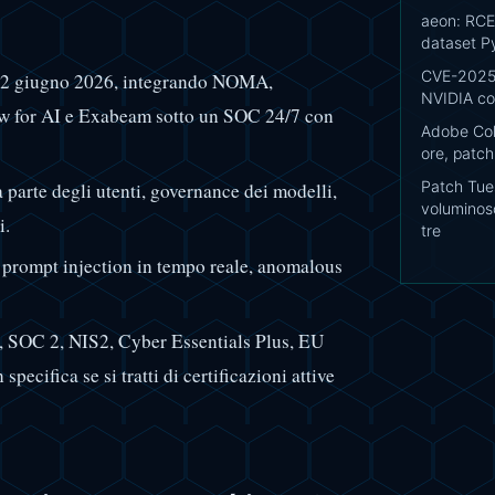
aeon: RCE 
dataset Py
CVE-2025
l 2 giugno 2026, integrando NOMA,
NVIDIA con
ew for AI e Exabeam sotto un SOC 24/7 con
Adobe Cold
ore, patc
Patch Tue
a parte degli utenti, governance dei modelli,
voluminoso
i.
tre
i prompt injection in tempo reale, anomalous
, SOC 2, NIS2, Cyber Essentials Plus, EU
cifica se si tratti di certificazioni attive