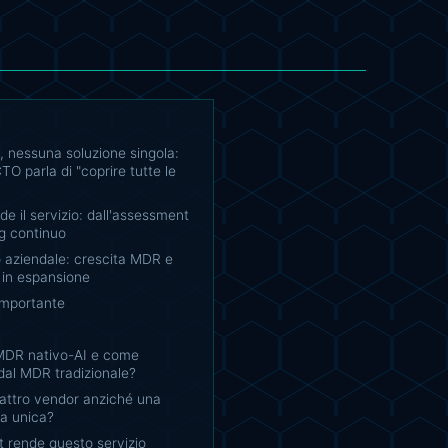
, nessuna soluzione singola:
TO parla di "coprire tutte le
de il servizio: dall'assessment
ng continuo
o aziendale: crescita MDR e
 in espansione
importante
MDR nativo-AI e come
 dal MDR tradizionale?
attro vendor anziché una
ma unica?
t rende questo servizio