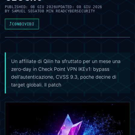
PUBLISHED:
08 GIU 2026
UPDATED:
08 GIU 2026
BY
SAMUEL SEGATO
8 MIN READ
CYBERSECURITY
⤴
CONDIVIDI
Un affiliate di Qilin ha sfruttato per un mese una
zero-day in Check Point VPN IKEv1: bypass
dell'autenticazione, CVSS 9.3, poche decine di
target globali. Il patch