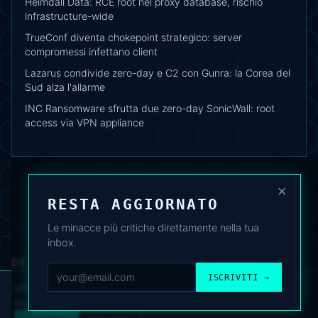
Heimdall Data: RCE root nel proxy database, rischio
infrastructure-wide
TrueConf diventa chokepoint strategico: server
compromessi infettano client
Lazarus condivide zero-day e C2 con Gunra: la Corea del
Sud alza l'allarme
INC Ransomware sfrutta due zero-day SonicWall: root
access via VPN appliance
×
RESTA AGGIORNATO
Le minacce più critiche direttamente nella tua
inbox.
DEAFNEWS
CHI SIAMO
·
ARCHIVIO
·
FAQ
·
TERMINI
·
PRIVACY
·
COOKIE POLICY
ISCRIVITI →
·
CONTATTI
Utilizziamo cookie analitici per migliorare l’esperienza. Puoi
accettare o rifiutare.
Cookie Policy
.
© 2024–2026 DeafNews
POWERED BY DEAFSUITE