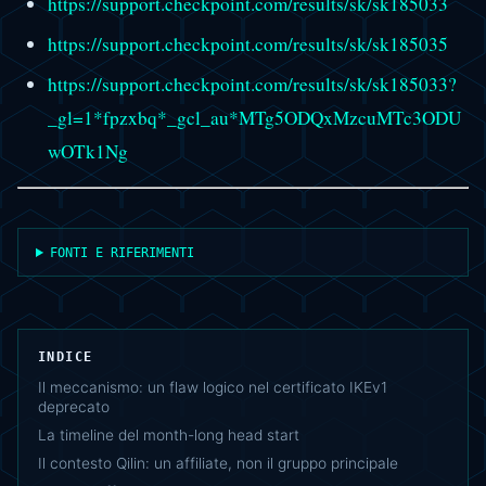
https://support.checkpoint.com/results/sk/sk185033
https://support.checkpoint.com/results/sk/sk185035
https://support.checkpoint.com/results/sk/sk185033?
_gl=1*fpzxbq*_gcl_au*MTg5ODQxMzcuMTc3ODU
wOTk1Ng
FONTI E RIFERIMENTI
INDICE
Il meccanismo: un flaw logico nel certificato IKEv1
deprecato
La timeline del month-long head start
Il contesto Qilin: un affiliate, non il gruppo principale