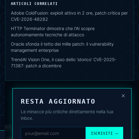
ARTICOLI CORRELATI
Adobe ColdFusion: exploit attivo in 2 ore, patch critica per
CVE-2026-48282
HTTP Terminator dimostra che l'AI scopre
autonomamente tecniche di attacco
Oracle sfonda il tetto dei mille patch: il vulnerability
management enterprise
TrendAI Vision One, il caso dello 'storico' CVE-2025-
71387: patch a dicembre
×
RESTA AGGIORNATO
Le minacce più critiche direttamente nella tua
inbox.
DEAFNEWS
CHI SIAMO
·
ARCHIVIO
·
FAQ
·
TERMINI
·
PRIVACY
·
COOKIE POLICY
ISCRIVITI →
·
CONTATTI
Utilizziamo cookie analitici per migliorare l’esperienza. Puoi