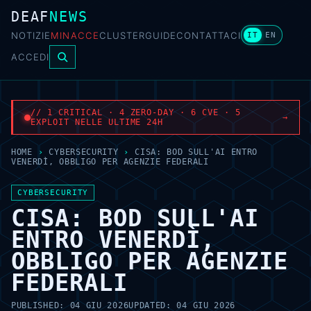
DEAF
NEWS
NOTIZIE
MINACCE
CLUSTER
GUIDE
CONTATTACI
IT
EN
ACCEDI
// 1 CRITICAL · 4 ZERO-DAY · 6 CVE · 5
→
EXPLOIT NELLE ULTIME 24H
HOME
›
CYBERSECURITY
›
CISA: BOD SULL'AI ENTRO
VENERDÌ, OBBLIGO PER AGENZIE FEDERALI
CYBERSECURITY
CISA: BOD SULL'AI
ENTRO VENERDÌ,
OBBLIGO PER AGENZIE
FEDERALI
PUBLISHED:
04 GIU 2026
UPDATED:
04 GIU 2026