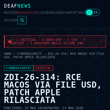
DEAF
NEWS
NOTIZIE
MINACCE
CLUSTER
GUIDE
CONTATTACI
IT
EN
ACCEDI
// 2 CRITICAL · 5 ZERO-DAY · 7 CVE · 7
→
EXPLOIT · 2 ADVISORY NELLE ULTIME 24H
HOME
›
CYBERSECURITY
›
ZDI-26-314: RCE MACOS VIA FILE
USD, PATCH APPLE RILASCIATA
CYBERSECURITY
CRITICAL
ZDI-26-314: RCE
MACOS VIA FILE USD,
PATCH APPLE
RILASCIATA
PUBLISHED:
23 MAG 2026
UPDATED:
23 MAG 2026