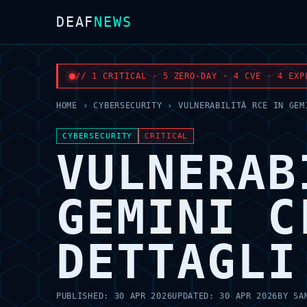
DEAF
NEWS
// 1 CRITICAL · 5 ZERO-DAY · 4 CVE · 4 EXP
HOME
›
CYBERSECURITY
›
VULNERABILITÀ RCE IN GEM
CYBERSECURITY
CRITICAL
VULNERAB
GEMINI C
DETTAGLI
PUBLISHED:
30 APR 2026
UPDATED:
30 APR 2026
BY
SA