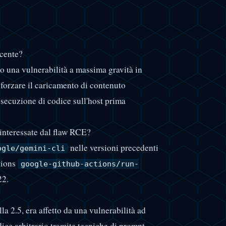
ecente?
o una vulnerabilità a massima gravità in
forzare il caricamento di contenuto
secuzione di codice sull'host prima
interessate dal flaw RCE?
nelle versioni precedenti
ogle/gemini-cli
tions
google-github-actions/run-
22.
la 2.5, era affetto da una vulnerabilità ad
dice arbitrario tramite tecniche di prompt