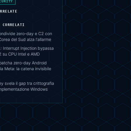
CURITY
ORRELATE
I CORRELATI
ondivide zero-day e C2 con
Corea del Sud alza l'allarme
 Interrupt Injection bypassa
2 su CPU Intel e AMD
atcha zero-day Android
a Meta: la catena invisibile
y svela il gap tra crittografia
mplementazione Windows