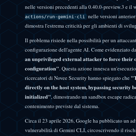
nelle versioni precedenti alla 0.40.0-preview.3 e i
nelle versioni anteriori
actions/run-gemini-cli
dimostra l'estrema criticità per gli ambienti di svilu
Il problema risiede nella possibilità per un attaccan
configurazione dell'agente AI. Come evidenziato dai
an unprivileged external attacker to force their
configuration"
. Questa azione innesca un'esecuzion
"T
ricercatori di Novee Security hanno spiegato che
directly on the host system, bypassing security 
initialized"
, dimostrando un sandbox escape radicale
contenimento previste dal sistema.
Circa il 23 aprile 2026, Google ha pubblicato un adv
vulnerabilità di Gemini CLI, circoscrivendo il risch