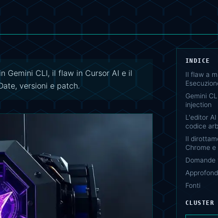
INDICE
n Gemini CLI, il flaw in Cursor AI e il
Il flaw a 
Esecuzion
ate, versioni e patch.
Gemini CLI
injection
L'editor A
codice arb
Il dirotta
Chrome e 
Domande f
Approfondi
Fonti
CLUSTER