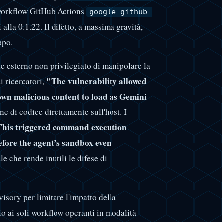
l workflow GitHub Actions
google-github-
 alla 0.1.22. Il difetto, a massima gravità,
ppo.
te esterno non privilegiato di manipolare la
"The vulnerability allowed
 ricercatori,
 own malicious content to load as Gemini
e di codice direttamente sull'host. I
his triggered command execution
before the agent’s sandbox even
 che rende inutili le difese di
isory per limitare l'impatto della
io ai soli workflow operanti in modalità