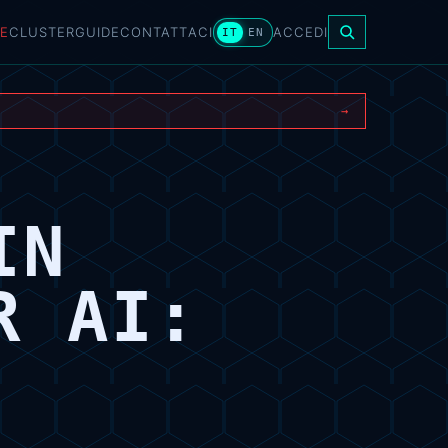
E
CLUSTER
GUIDE
CONTATTACI
ACCEDI
IT
EN
→
IN
R AI: