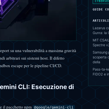
CYBERSE
GUIDE C
ARTICOL
Lazarus c
Gunra: la 
MIT CSAIL:
Spectre v
report su una vulnerabilità a massima gravità
Samsung p
scoperta d
 arbitrari sui sistemi host. Il difetto
della
andbox escape per le pipeline CI/CD.
Pass-ta-ke
FIDO2 e i
Gemini CLI: Esecuzione di
ce il pacchetto npm
@google/gemini-cli