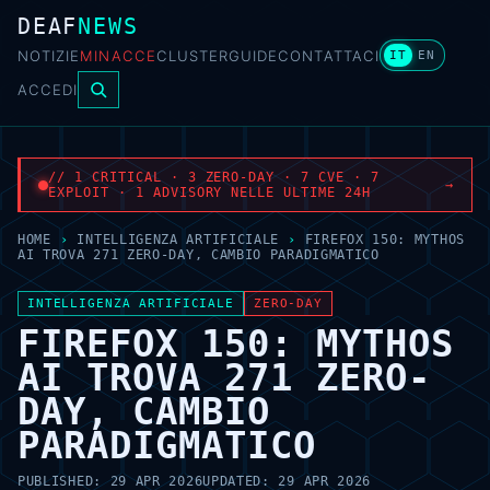
DEAF
NEWS
NOTIZIE
MINACCE
CLUSTER
GUIDE
CONTATTACI
IT
EN
ACCEDI
// 1 CRITICAL · 3 ZERO-DAY · 7 CVE · 7
→
EXPLOIT · 1 ADVISORY NELLE ULTIME 24H
HOME
›
INTELLIGENZA ARTIFICIALE
›
FIREFOX 150: MYTHOS
AI TROVA 271 ZERO-DAY, CAMBIO PARADIGMATICO
INTELLIGENZA ARTIFICIALE
ZERO-DAY
FIREFOX 150: MYTHOS
AI TROVA 271 ZERO-
DAY, CAMBIO
PARADIGMATICO
PUBLISHED:
29 APR 2026
UPDATED:
29 APR 2026