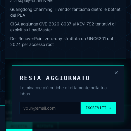
alla supply-chain NPM
Guangdong Chanming, il vendor fantasma dietro le botnet
del PLA
CISA aggiunge CVE-2026-8037 al KEV: 792 tentativi di
exploit su LoadMaster
Dell RecoverPoint zero-day sfruttata da UNC6201 dal
2024 per accesso root
×
RESTA AGGIORNATO
Le minacce più critiche direttamente nella tua
inbox.
DEAFNEWS
CHI SIAMO
·
ARCHIVIO
·
FAQ
·
TERMINI
·
PRIVACY
·
COOKIE POLICY
ISCRIVITI →
·
CONTATTI
Utilizziamo cookie analitici per migliorare l’esperienza. Puoi
accettare o rifiutare.
Cookie Policy
.
© 2024–2026 DeafNews
POWERED BY DEAFSUITE
ACCETTA
RIFIUTA