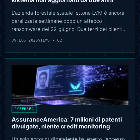
sistema non aggiornato da due anni
L'azienda forestale statale lettone LVM è ancora
paralizzata settimane dopo un attacco
ransomware del 22 giugno. Due terzi dei clienti…
09 LUG 2026
VIEWS - 62
CYBERSEC
AssuranceAmerica: 7 milioni di patenti
divulgate, niente credit monitoring
Un solo account dipendente ha aperto l'accesso