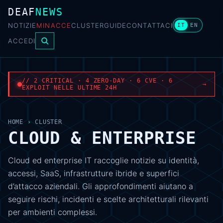
DEAF
NEWS
NOTIZIE
MINACCE
CLUSTER
GUIDE
CONTATTACI
IT
EN
ACCEDI
// 2 CRITICAL · 4 ZERO-DAY · 6 CVE · 6
→
EXPLOIT NELLE ULTIME 24H
HOME
›
CLUSTER
CLOUD & ENTERPRISE
Cloud ed enterprise IT raccoglie notizie su identità,
accessi, SaaS, infrastrutture ibride e superfici
d’attacco aziendali. Gli approfondimenti aiutano a
seguire rischi, incidenti e scelte architetturali rilevanti
per ambienti complessi.