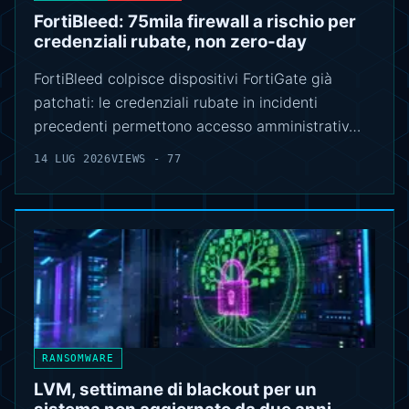
FortiBleed: 75mila firewall a rischio per
credenziali rubate, non zero-day
FortiBleed colpisce dispositivi FortiGate già
patchati: le credenziali rubate in incidenti
precedenti permettono accesso amministrativ…
14 LUG 2026
VIEWS - 77
RANSOMWARE
LVM, settimane di blackout per un