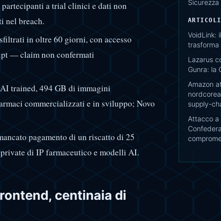
Sicurezza
rtecipanti a trial clinici e dati non
i nel breach.
ARTICOL
VoidLink: 
ltrati in oltre 60 giorni, con accesso
trasforma 
ript — claim non confermati
Lazarus c
Gunra: la 
Amazon at
i AI trained, 494 GB di immagini
nordcorean
farmaci commercializzati e in sviluppo; Novo
supply-ch
Attacco a 
Confedera
mancato pagamento di un riscatto di 25
comprome
 private di IP farmaceutico e modelli AI.
rontend, centinaia di