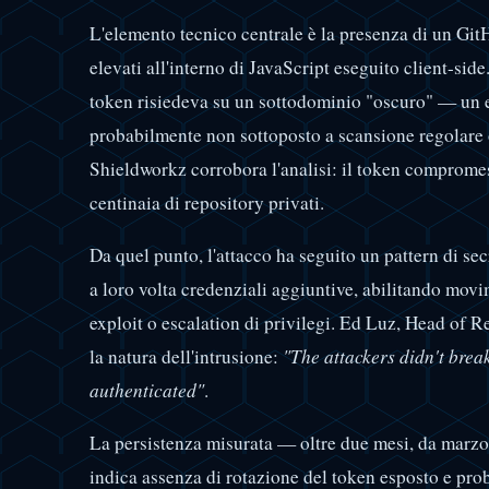
L'elemento tecnico centrale è la presenza di un Git
elevati all'interno di JavaScript eseguito client-si
token risiedeva su un sottodominio "oscuro" — un 
probabilmente non sottoposto a scansione regolare o
Shieldworkz corrobora l'analisi: il token compromess
centinaia di repository privati.
Da quel punto, l'attacco ha seguito un pattern di se
a loro volta credenziali aggiuntive, abilitando movi
exploit o escalation di privilegi. Ed Luz, Head of Re
la natura dell'intrusione:
"The attackers didn't brea
authenticated"
.
La persistenza misurata — oltre due mesi, da mar
indica assenza di rotazione del token esposto e pr