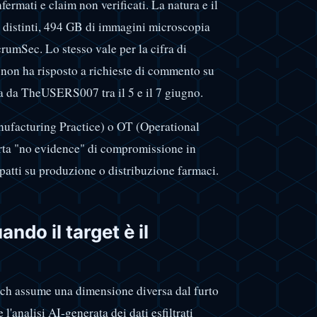
ermati e claim non verificati. La natura e il
t distinti, 494 GB di immagini microscopia
umSec. Lo stesso vale per la cifra di
k non ha risposto a richieste di commento su
a da TheUSERS007 tra il 5 e il 7 giugno.
nufacturing Practice) o OT (Operational
orta "no evidence" di compromissione in
patti su produzione o distribuzione farmaci.
ndo il target è il
each assume una dimensione diversa dal furto
l'analisi AI-generata dei dati esfiltrati