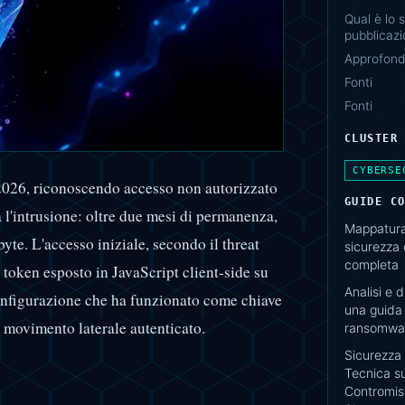
Qual è lo s
pubblicazi
Approfondi
Fonti
Fonti
CLUSTER
CYBERSE
2026, riconoscendo accesso non autorizzato
GUIDE C
 l'intrusione: oltre due mesi di permanenza,
Mappatura 
abyte. L'accesso iniziale, secondo il threat
sicurezza
completa
 token esposto in JavaScript client-side su
Analisi e 
nfigurazione che ha funzionato come chiave
una guida 
e movimento laterale autenticato.
ransomwar
Sicurezza 
Tecnica su
Contromisu