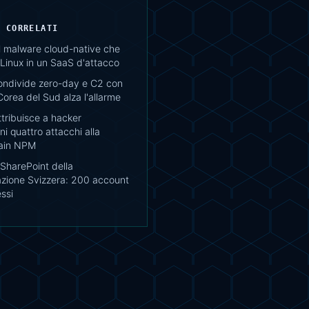
I CORRELATI
il malware cloud-native che
Linux in un SaaS d'attacco
ondivide zero-day e C2 con
Corea del Sud alza l'allarme
tribuisce a hacker
i quattro attacchi alla
ain NPM
SharePoint della
zione Svizzera: 200 account
ssi