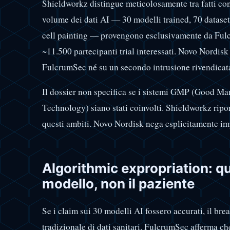
Shieldworkz distingue meticolosamente tra fatti conf
volume dei dati AI — 30 modelli trained, 70 datase
cell painting — provengono esclusivamente da Fulcr
~11.500 partecipanti trial interessati. Novo Nordis
FulcrumSec né su un secondo intrusione rivendicat
Il dossier non specifica se i sistemi GMP (Good Ma
Technology) siano stati coinvolti. Shieldworkz rip
questi ambiti. Novo Nordisk nega esplicitamente im
Algorithmic expropriation: qua
modello, non il paziente
Se i claim sui 30 modelli AI fossero accurati, il br
tradizionale di dati sanitari. FulcrumSec afferma che 