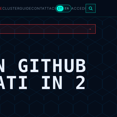
E
CLUSTER
GUIDE
CONTATTACI
ACCEDI
IT
EN
→
N GITHUB
ATI IN 2