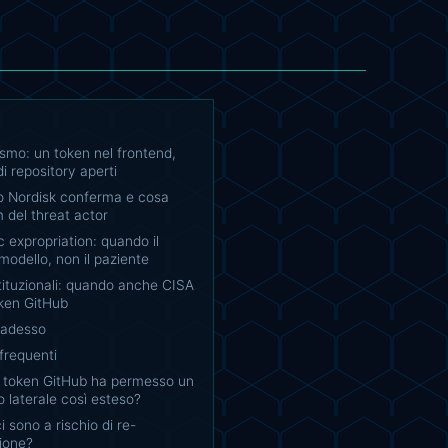
smo: un token nel frontend,
di repository aperti
 Nordisk conferma e cosa
m del threat actor
c expropriation: quando il
 modello, non il paziente
istituzionali: quando anche CISA
ken GitHub
 adesso
requenti
 token GitHub ha permesso un
 laterale così esteso?
ici sono a rischio di re-
zione?