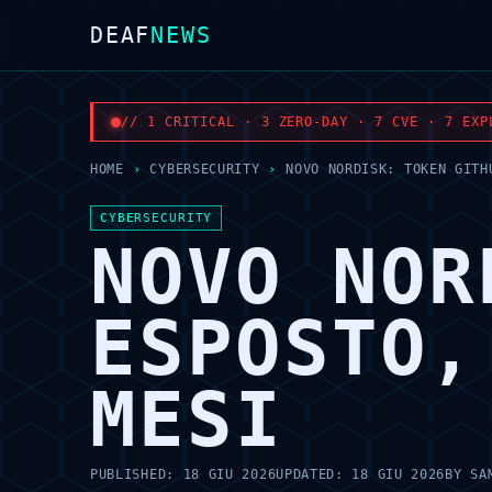
DEAF
NEWS
// 1 CRITICAL · 3 ZERO-DAY · 7 CVE · 7 EXP
HOME
›
CYBERSECURITY
›
NOVO NORDISK: TOKEN GITH
CYBERSECURITY
NOVO NOR
ESPOSTO,
MESI
PUBLISHED:
18 GIU 2026
UPDATED:
18 GIU 2026
BY
SA