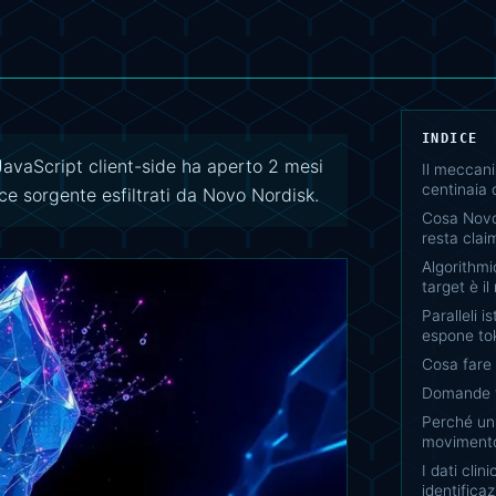
INDICE
avaScript client-side ha aperto 2 mesi
Il meccani
centinaia 
ice sorgente esfiltrati da Novo Nordisk.
Cosa Novo
resta clai
Algorithmi
target è il
Paralleli 
espone to
Cosa fare
Domande f
Perché un
movimento
I dati clin
identifica