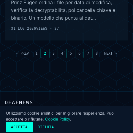
Prinz Eugen ordina i file per data di modifica,
verifica la decryptabilità, poi cancella chiave e
binario. Un modello che punta ai dat…
31 LUG 2026
VIEWS - 37
< PREV
1
2
3
4
5
6
7
8
NEXT >
DEAFNEWS
CHI SIAMO
·
ARCHIVIO
·
FAQ
·
TERMINI
·
PRIVACY
·
COOKIE POLICY
·
CONTATTI
Utilizziamo cookie analitici per migliorare l’esperienza. Puoi
accettare o rifiutare.
Cookie Policy
.
© 2024–2026 DeafNews
POWERED BY DEAFSUITE
ACCETTA
RIFIUTA