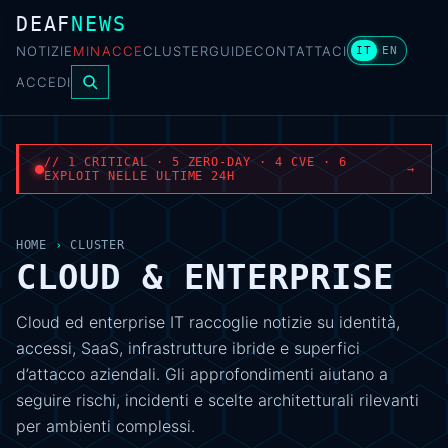
DEAF
NEWS
NOTIZIE
MINACCE
CLUSTER
GUIDE
CONTATTACI
IT
EN
ACCEDI
// 1 CRITICAL · 5 ZERO-DAY · 4 CVE · 6
→
EXPLOIT NELLE ULTIME 24H
HOME
›
CLUSTER
CLOUD & ENTERPRISE
Cloud ed enterprise IT raccoglie notizie su identità,
accessi, SaaS, infrastrutture ibride e superfici
d’attacco aziendali. Gli approfondimenti aiutano a
seguire rischi, incidenti e scelte architetturali rilevanti
per ambienti complessi.