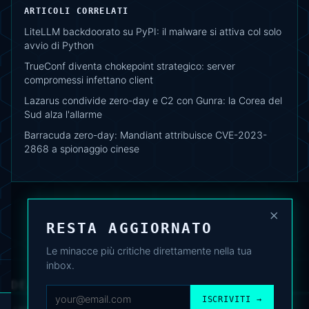
ARTICOLI CORRELATI
LiteLLM backdoorato su PyPI: il malware si attiva col solo
avvio di Python
TrueConf diventa chokepoint strategico: server
compromessi infettano client
Lazarus condivide zero-day e C2 con Gunra: la Corea del
Sud alza l'allarme
Barracuda zero-day: Mandiant attribuisce CVE-2023-
2868 a spionaggio cinese
×
RESTA AGGIORNATO
Le minacce più critiche direttamente nella tua
inbox.
DEAFNEWS
CHI SIAMO
·
ARCHIVIO
·
FAQ
·
TERMINI
·
PRIVACY
·
COOKIE POLICY
ISCRIVITI →
·
CONTATTI