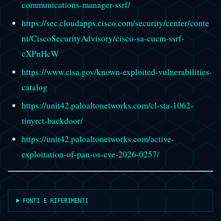
communications-manager-ssrf/
https://sec.cloudapps.cisco.com/security/center/conte
nt/CiscoSecurityAdvisory/cisco-sa-cucm-ssrf-
cXPnHcW
https://www.cisa.gov/known-exploited-vulnerabilities-
catalog
https://unit42.paloaltonetworks.com/cl-sta-1062-
tinyrct-backdoor/
https://unit42.paloaltonetworks.com/active-
exploitation-of-pan-os-cve-2026-0257/
FONTI E RIFERIMENTI