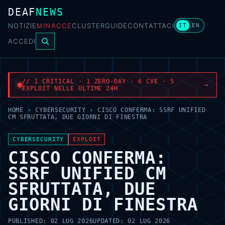
DEAF
NEWS
NOTIZIE
MINACCE
CLUSTER
GUIDE
CONTATTACI
IT
EN
ACCEDI
// 1 CRITICAL · 1 ZERO-DAY · 6 CVE · 5
→
EXPLOIT NELLE ULTIME 24H
HOME
›
CYBERSECURITY
›
CISCO CONFERMA: SSRF UNIFIED
CM SFRUTTATA, DUE GIORNI DI FINESTRA
CYBERSECURITY
EXPLOIT
CISCO CONFERMA:
SSRF UNIFIED CM
SFRUTTATA, DUE
GIORNI DI FINESTRA
PUBLISHED:
02 LUG 2026
UPDATED:
02 LUG 2026