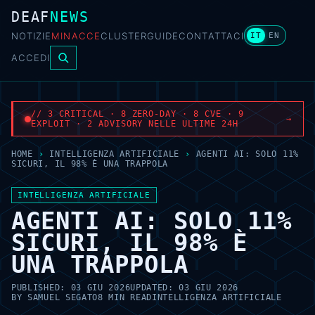
DEAF
NEWS
NOTIZIE
MINACCE
CLUSTER
GUIDE
CONTATTACI
IT
EN
ACCEDI
// 3 CRITICAL · 8 ZERO-DAY · 8 CVE · 9
→
EXPLOIT · 2 ADVISORY NELLE ULTIME 24H
HOME
›
INTELLIGENZA ARTIFICIALE
›
AGENTI AI: SOLO 11%
SICURI, IL 98% È UNA TRAPPOLA
INTELLIGENZA ARTIFICIALE
AGENTI AI: SOLO 11%
SICURI, IL 98% È
UNA TRAPPOLA
PUBLISHED:
03 GIU 2026
UPDATED:
03 GIU 2026
BY
SAMUEL SEGATO
8 MIN READ
INTELLIGENZA ARTIFICIALE