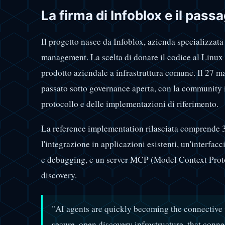
La firma di Infoblox e il pass
Il progetto nasce da Infoblox, azienda specializzat
management. La scelta di donare il codice al Linux
prodotto aziendale a infrastruttura comune. Il 27 m
passato sotto governance aperta, con la community i
protocollo e delle implementazioni di riferimento.
La reference implementation rilasciata comprende
l'integrazione in applicazioni esistenti, un'interfa
e debugging, e un server MCP (Model Context Proto
discovery.
"AI agents are quickly becoming the connective t
secure, open discovery infrastructure, that conn