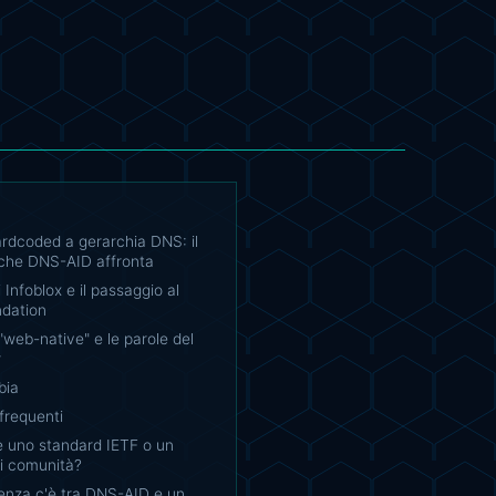
rdcoded a gerarchia DNS: il
che DNS-AID affronta
 Infoblox e il passaggio al
ndation
 "web-native" e le parole del
r
bia
requenti
 uno standard IETF o un
di comunità?
enza c'è tra DNS-AID e un