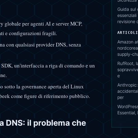
Guida sul 
essenziali 
revisione 
y globale per agenti AI e server MCP,
i e configurazioni fragili.
ARTICOL
Amazon at
ona con qualsiasi provider DNS, senza
nordcorean
supply-ch
RufRoot, l
SDK, un'interfaccia a riga di comando e un
sopravvive
one.
e
Anthropic
ato sotto la governance aperta del Linux
accidental
eek come figure di riferimento pubblico.
per
WordPress
Essential, 
a DNS: il problema che