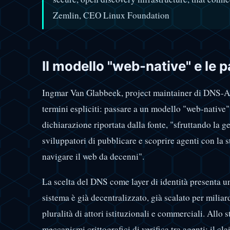
Zemlin, CEO Linux Foundation
Il modello "web-native" e le p
Ingmar Van Glabbeek, project maintainer di DNS-AID,
termini espliciti: passare a un modello "web-native" 
dichiarazione riportata dalla fonte, "sfruttando la 
sviluppatori di pubblicare e scoprire agenti con la s
navigare il web da decenni".
La scelta del DNS come layer di identità presenta u
sistema è già decentralizzato, già scalato per miliar
pluralità di attori istituzionali e commerciali. Allo 
meccanismi crittografici di verifica tra agenti: il c