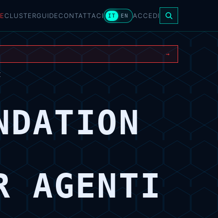
E
CLUSTER
GUIDE
CONTATTACI
ACCEDI
IT
EN
→
I
NDATION
R AGENTI