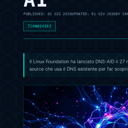
PUBLISHED:
01 GIU 2026
UPDATED:
01 GIU 2026
BY
SA
⤴
CONDIVIDI
Il Linux Foundation ha lanciato DNS-AID il 27
source che usa il DNS esistente per far scoprir