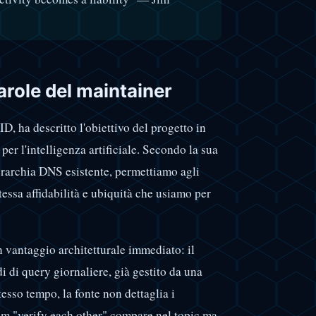
arole del maintainer
 ha descritto l'obiettivo del progetto in
per l'intelligenza artificiale. Secondo la sua
gerarchia DNS esistente, permettiamo agli
tessa affidabilità e ubiquità che usiamo per
n vantaggio architetturale immediato: il
di di query giornaliere, già gestito da una
stesso tempo, la fonte non dettaglia i
laim "verify each other" compare nel topic ma