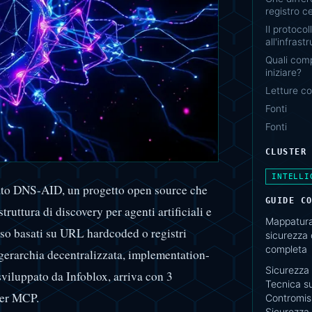
registro c
Il protoco
all'infras
Quali comp
iniziare?
Letture co
Fonti
Fonti
CLUSTER
INTELLI
ato DNS-AID, un progetto open source che
GUIDE C
ruttura di discovery per agenti artificiali e
Mappatura 
sso basati su URL hardcoded o registri
sicurezza
completa
erarchia decentralizzata, implementation-
Sicurezza 
sviluppato da Infoblox, arriva con 3
Tecnica su
ver MCP.
Contromisu
Sicurezza