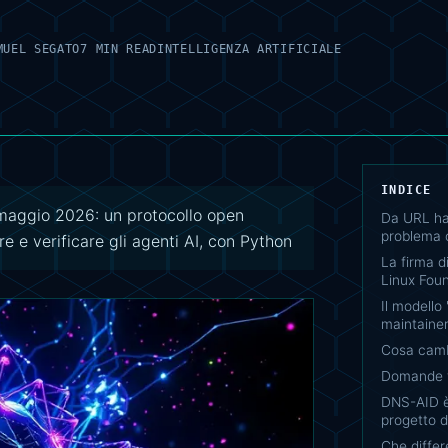
MUEL SEGATO
7 MIN READ
INTELLIGENZA ARTIFICIALE
INDICE
 maggio 2026: un protocollo open
Da URL ha
problema 
e e verificare gli agenti AI, con Python
La firma di
Linux Fou
Il modello
maintaine
Cosa cam
Domande f
DNS-AID è
progetto 
Che differ