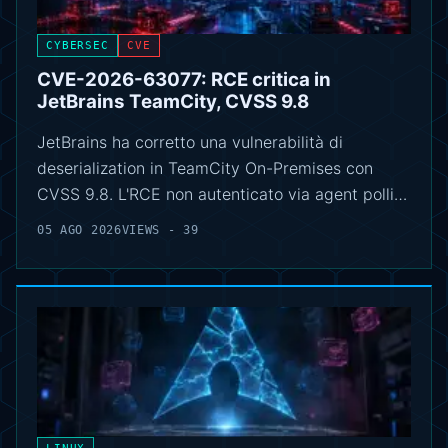
CYBERSEC
CVE
CVE-2026-63077: RCE critica in
JetBrains TeamCity, CVSS 9.8
JetBrains ha corretto una vulnerabilità di
deserialization in TeamCity On-Premises con
CVSS 9.8. L'RCE non autenticato via agent polli…
05 AGO 2026
VIEWS - 39