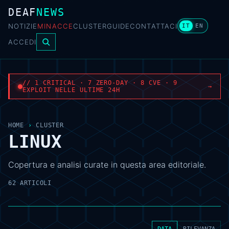
DEAF
NEWS
NOTIZIE
MINACCE
CLUSTER
GUIDE
CONTATTACI
IT
EN
ACCEDI
// 1 CRITICAL · 7 ZERO-DAY · 8 CVE · 9
→
EXPLOIT NELLE ULTIME 24H
HOME
›
CLUSTER
LINUX
Copertura e analisi curate in questa area editoriale.
62 ARTICOLI
DATA
RILEVANZA