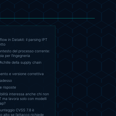
low in Datakit: il parsing IPT
etto
ntesto del processo corrente:
a per l’ingegneria
d’Achille della supply chain
ento e versione correttiva
 adesso
 risposte
bilità interessa anche chi non
PT ma lavora solo con modelli
map?
punteggio CVSS 7.8 è
o alto se l’attacco richiede