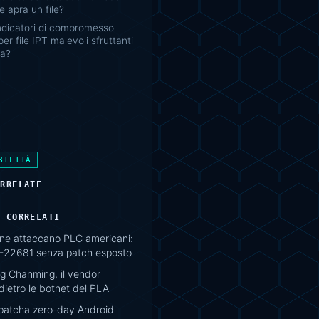
e apra un file?
ndicatori di compromesso
per file IPT malevoli sfruttanti
la?
BILITÀ
ORRELATE
I CORRELATI
ane attaccano PLC americani:
22681 senza patch esposto
 Chanming, il vendor
ietro le botnet del PLA
atcha zero-day Android