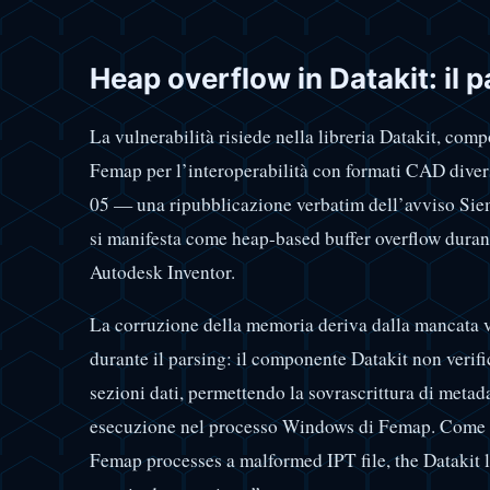
Heap overflow in Datakit: il p
La vulnerabilità risiede nella libreria Datakit, comp
Femap per l’interoperabilità con formati CAD div
05 — una ripubblicazione verbatim dell’avviso S
si manifesta come heap-based buffer overflow durante 
Autodesk Inventor.
La corruzione della memoria deriva dalla mancata 
durante il parsing: il componente Datakit non verif
sezioni dati, permettendo la sovrascrittura di metada
esecuzione nel processo Windows di Femap. Come ri
Femap processes a malformed IPT file, the Datakit l