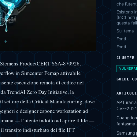
che l’utent
Esistono i
(IoC) noti 
questa fal
Sul tema
Fonti
Fonti
CLUSTER
ry Siemens ProductCERT SSA-870926,
VULNERA
verflow in Simcenter Femap attivabile
GUIDE C
onsente esecuzione remota di codice nel
da TrendAI Zero Day Initiative, la
ARTICOL
 il settore della Critical Manufacturing, dove
APT irani
CVE-2021-
ngegneri e designer espone workstation ad
Guangdong
 umana — l’utente indotto ad aprire il file —
fantasma d
l transito indisturbato dei file IPT
Samsung p