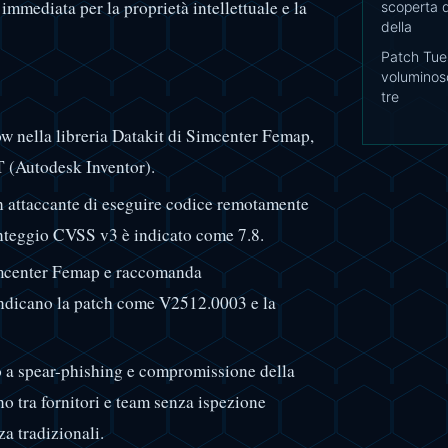
 immediata per la proprietà intellettuale e la
scoperta d
della
Patch Tue
voluminoso
tre
ow nella libreria Datakit di Simcenter Femap,
T (Autodesk Inventor).
n attaccante di eseguire codice remotamente
unteggio CVSS v3 è indicato come 7.8.
imcenter Femap e raccomanda
 indicano la patch come V2512.0003 e la
to a spear-phishing e compromissione della
no tra fornitori e team senza ispezione
za tradizionali.