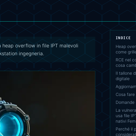
INDICE
heap overflow in file IPT malevoli
Heap overf
come grill
station ingegneria.
RCE nel co
cosa cambi
Il tallone 
digitale
Aggiornam
Cosa fare
Domande e
La vulnera
usa file I
nativi Fe
Perché il 
considerat