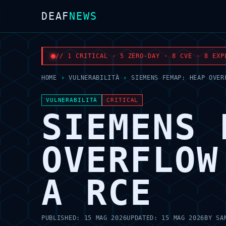
DEAF
NEWS
// 1 CRITICAL · 5 ZERO-DAY · 8 CVE · 8 EXP
HOME
›
VULNERABILITÀ
›
SIEMENS FEMAP: HEAP OVER
VULNERABILITÀ
CRITICAL
SIEMENS 
OVERFLOW
A RCE
PUBLISHED:
15 MAG 2026
UPDATED:
15 MAG 2026
BY
SA