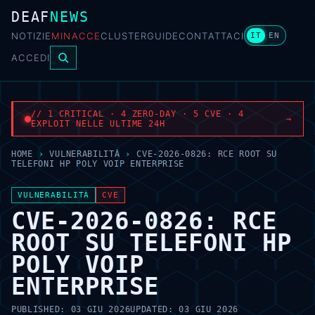
DEAF
NEWS
NOTIZIE
MINACCE
CLUSTER
GUIDE
CONTATTACI
IT
EN
ACCEDI
// 1 CRITICAL · 4 ZERO-DAY · 5 CVE · 4
→
EXPLOIT NELLE ULTIME 24H
HOME
›
VULNERABILITÀ
›
CVE-2026-0826: RCE ROOT SU
TELEFONI HP POLY VOIP ENTERPRISE
VULNERABILITÀ
CVE
CVE-2026-0826: RCE
ROOT SU TELEFONI HP
POLY VOIP
ENTERPRISE
PUBLISHED:
03 GIU 2026
UPDATED:
03 GIU 2026