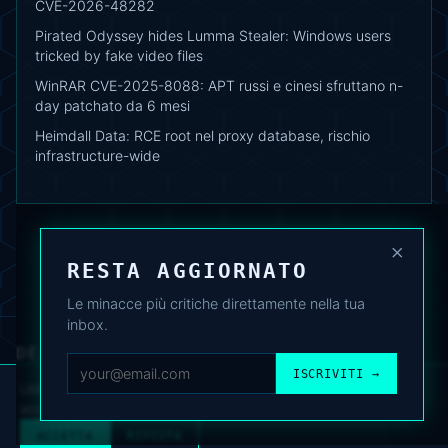
CVE-2026-48282
Pirated Odyssey hides Lumma Stealer: Windows users
tricked by fake video files
WinRAR CVE-2025-8088: APT russi e cinesi sfruttano n-
day patchato da 6 mesi
Heimdall Data: RCE root nel proxy database, rischio
infrastructure-wide
×
RESTA AGGIORNATO
Le minacce più critiche direttamente nella tua
inbox.
DEAFNEWS
CHI SIAMO
·
ARCHIVIO
·
FAQ
·
TERMINI
·
PRIVACY
·
COOKIE POLICY
ISCRIVITI →
·
CONTATTI
Utilizziamo cookie analitici per migliorare l’esperienza. Puoi
accettare o rifiutare.
Cookie Policy
.
© 2024–2026 DeafNews
POWERED BY DEAFSUITE
ACCETTA
RIFIUTA