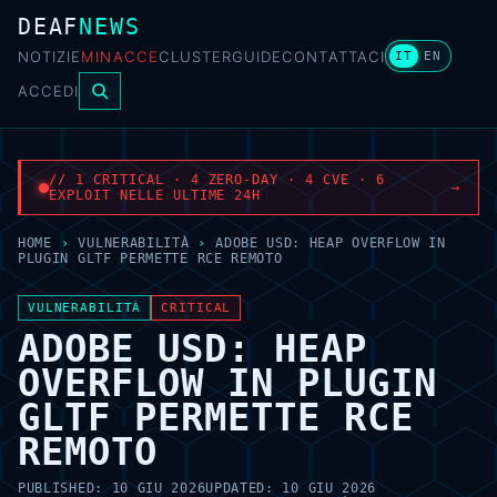
DEAF
NEWS
NOTIZIE
MINACCE
CLUSTER
GUIDE
CONTATTACI
IT
EN
ACCEDI
// 1 CRITICAL · 4 ZERO-DAY · 4 CVE · 6
→
EXPLOIT NELLE ULTIME 24H
HOME
›
VULNERABILITÀ
›
ADOBE USD: HEAP OVERFLOW IN
PLUGIN GLTF PERMETTE RCE REMOTO
VULNERABILITÀ
CRITICAL
ADOBE USD: HEAP
OVERFLOW IN PLUGIN
GLTF PERMETTE RCE
REMOTO
PUBLISHED:
10 GIU 2026
UPDATED:
10 GIU 2026