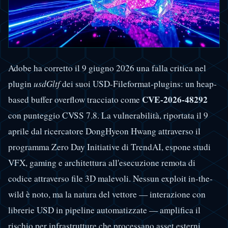
Adobe ha corretto il 9 giugno 2026 una falla critica nel
plugin
usdGltf
dei suoi USD-Fileformat-plugins: un heap-
CVE-2026-48292
based buffer overflow tracciato come
con punteggio CVSS 7.8. La vulnerabilità, riportata il 9
aprile dal ricercatore DongHyeon Hwang attraverso il
programma Zero Day Initiative di TrendAI, espone studi
VFX, gaming e architettura all'esecuzione remota di
codice attraverso file 3D malevoli. Nessun exploit in-the-
wild è noto, ma la natura del vettore — interazione con
librerie USD in pipeline automatizzate — amplifica il
rischio per infrastrutture che processano asset esterni