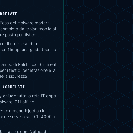
ORRELATE
difesa dei malware moderni:
completa dai trojan mobile al
e post-quantistico
della rete e audit di
 con Nmap: una guida tecnica
campo di Kali Linux: Strumenti
per i test di penetrazione e la
della sicurezza
I CORRELATI
y chiude tutta la rete IT dopo
lware: 911 offline
: command injection in
spone servizio su TCP 4000 a
 il falso plugin Notepad++