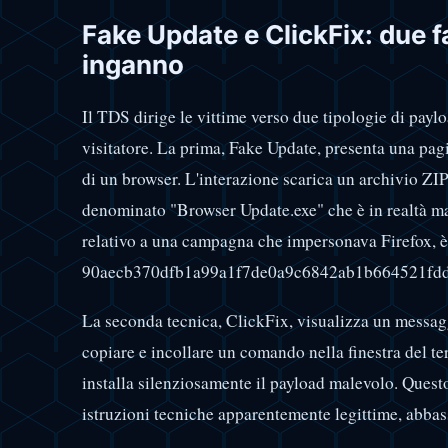
Fake Update e ClickFix: due f
inganno
Il TDS dirige le vittime verso due tipologie di paylo
visitatore. La prima, Fake Update, presenta una pag
di un browser. L'interazione scarica un archivio ZI
denominato "Browser Update.exe" che è in realtà ma
relativo a una campagna che impersonava Firefox, è
90aecb370dfb1a99a1f7de0a9c6842ab1b664521fdd
La seconda tecnica, ClickFix, visualizza un messaggio
copiare e incollare un comando nella finestra del t
installa silenziosamente il payload malevolo. Questo
istruzioni tecniche apparentemente legittime, abbass