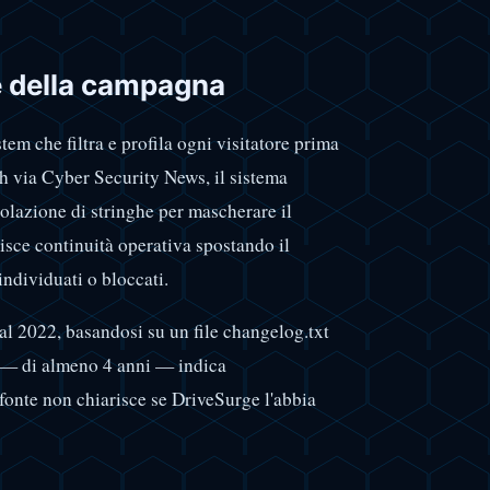
e della campagna
em che filtra e profila ogni visitatore prima
ush via Cyber Security News, il sistema
lazione di stringhe per mascherare il
sce continuità operativa spostando il
ndividuati o bloccati.
 al 2022, basandosi su un file changelog.txt
a — di almeno 4 anni — indica
 fonte non chiarisce se DriveSurge l'abbia