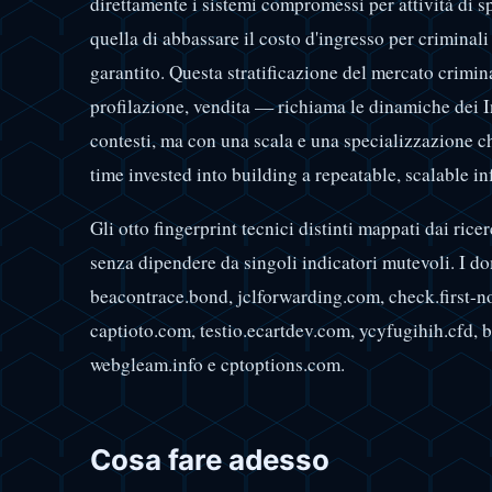
direttamente i sistemi compromessi per attività di 
quella di abbassare il costo d'ingresso per criminal
garantito. Questa stratificazione del mercato crimi
profilazione, vendita — richiama le dinamiche dei I
contesti, ma con una scala e una specializzazione ch
time invested into building a repeatable, scalable in
Gli otto fingerprint tecnici distinti mappati dai rice
senza dipendere da singoli indicatori mutevoli. I do
beacontrace.bond, jclforwarding.com, check.first-n
captioto.com, testio.ecartdev.com, ycyfugihih.cfd, b
webgleam.info e cptoptions.com.
Cosa fare adesso