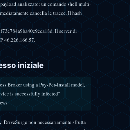
payload analizzato: un comando shell multi-
mmediatamente cancella le tracce. Il hash
3e784a9ba40c9cea18d. Il server di
 IP 46.226.166.57.
esso iniziale
cess Broker using a Pay-Per-Install model,
vice is successfully infected"
News
ty. DriveSurge non necessariamente sfrutta