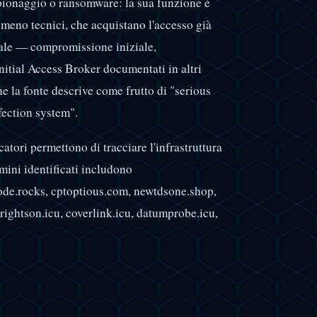
spionaggio o ransomware: la sua funzione è
i meno tecnici, che acquistano l'accesso già
nale — compromissione iniziale,
nitial Access Broker documentati in altri
e la fonte descrive come frutto di "serious
fection system".
rcatori permettono di tracciare l'infrastruttura
mini identificati includono
ode.rocks, cptoptious.com, newtdsone.shop,
rightson.icu, coverlink.icu, datumprobe.icu,