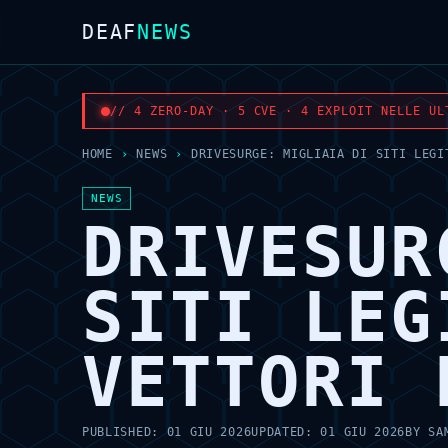
DEAF
NEWS
// 4 ZERO-DAY · 5 CVE · 4 EXPLOIT NELLE UL
HOME
›
NEWS
›
DRIVESURGE: MIGLIAIA DI SITI LEGI
NEWS
DRIVESUR
SITI LEG
VETTORI 
PUBLISHED:
01 GIU 2026
UPDATED:
01 GIU 2026
BY
SA