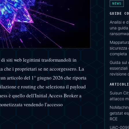
NEWS
GUIDE C
Analisi e 
una guida 
ransomwar
Mappatura 
sicurezza
completa
i siti web legittimi trasformandoli in
Guida sul 
a che i proprietari se ne accorgessero. La
essenziali 
revisione 
n articolo del 1° giugno 2026 che riporta
ARTICOL
filazione e routing che seleziona il payload
Suisun Cit
ness è quello dell'Initial Access Broker a
attacco ma
monetizzata vendendo l'accesso
NoMachine
getstat e
RCE
UAC-0099: