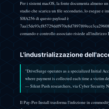
Per i sistemi macOS, la fonte documenta almeno un 
stadio che scarica un file secondario, lo esegue e i
SHA256 di questo payload è
7aa15de93cf85729ddf970e8d7897f69ece3ca29608f7
comando e controllo associato risiede all'indirizzo
L'industrializzazione dell'acc
"DriveSurge operates as a specialized Initial Ac
where payment is collected each time a victim de
— Silent Push researchers, via Cyber Security 
Il Pay-Per-Install trasforma l'infezione in commodi