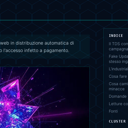
INDICE
i web in distribuzione automatica di
Il TDS com
campagn
 l'accesso infetto a pagamento.
Fake Updat
stesso in
L'industria
Cosa fare
Cosa camb
minacce
Domande f
Letture co
Fonti
CLUSTER