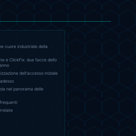
e cuore industriale della
a
e e ClickFix: due facce dello
ganno
lizzazione dell'accesso iniziale
 adesso
ia nel panorama delle
requenti
rrelate