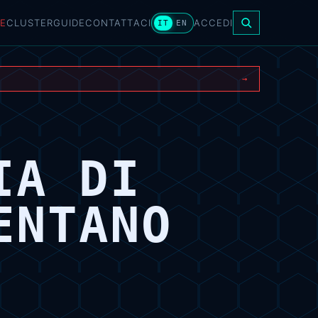
E
CLUSTER
GUIDE
CONTATTACI
ACCEDI
IT
EN
→
IA DI
ENTANO