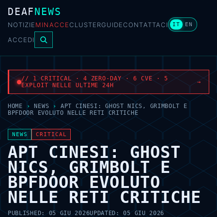
DEAF
NEWS
NOTIZIE
MINACCE
CLUSTER
GUIDE
CONTATTACI
IT
EN
ACCEDI
// 1 CRITICAL · 4 ZERO-DAY · 6 CVE · 5
→
EXPLOIT NELLE ULTIME 24H
HOME
›
NEWS
›
APT CINESI: GHOST NICS, GRIMBOLT E
BPFDOOR EVOLUTO NELLE RETI CRITICHE
NEWS
CRITICAL
APT CINESI: GHOST
NICS, GRIMBOLT E
BPFDOOR EVOLUTO
NELLE RETI CRITICHE
PUBLISHED:
05 GIU 2026
UPDATED:
05 GIU 2026