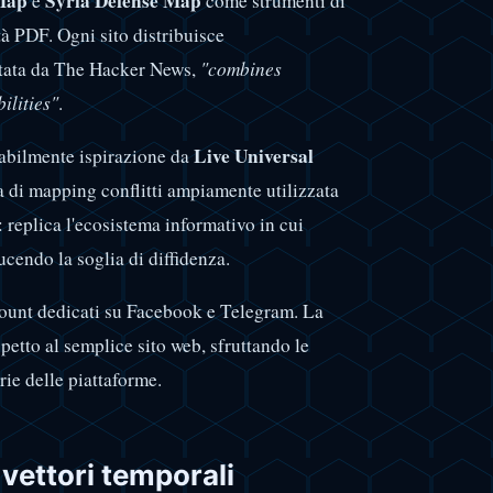
Map
Syria Defense Map
e
come strumenti di
tà PDF. Ogni sito distribuisce
rtata da The Hacker News,
"combines
ilities"
.
Live Universal
abilmente ispirazione da
 di mapping conflitti ampiamente utilizzata
: replica l'ecosistema informativo in cui
cendo la soglia di diffidenza.
ount dedicati su Facebook e Telegram. La
spetto al semplice sito web, sfruttando le
ie delle piattaforme.
 vettori temporali