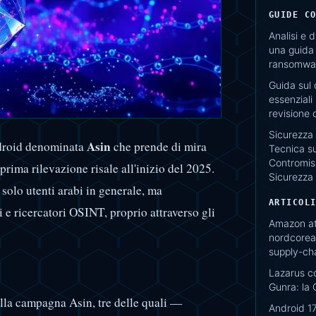
GUIDE C
Analisi e 
una guida 
ransomwar
Guida sul 
essenziali 
revisione 
Sicurezza 
Asin
droid denominata
che prende di mira
Tecnica su
Contromisu
prima rilevazione risale all'inizio del 2025.
Sicurezza
 solo utenti arabi in generale, ma
ARTICOL
i e ricercatori OSINT, proprio attraverso gli
Amazon at
nordcorean
supply-ch
Lazarus c
Gunra: la 
lla campagna Asin, tre delle quali —
Android 17