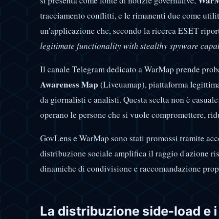
War
si presenta come fonte di notizie governative,
tracciamento conflitti, e le rimanenti due come utili
un'applicazione che, secondo la ricerca ESET ripo
legitimate functionality with stealthy spyware capab
Il canale Telegram dedicato a WarMap prende prob
Awareness Map
(Liveuamap), piattaforma legittima
da giornalisti e analisti. Questa scelta non è casuale
operano le persone che si vuole compromettere, ridu
GovLens e WarMap sono stati promossi tramite acc
distribuzione sociale amplifica il raggio d'azione ri
dinamiche di condivisione e raccomandazione propr
La distribuzione side-load e i