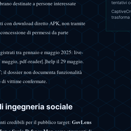
no destinate a persone interessate
tentativi 
CaptiveCr
trasforma 
ati con download diretto APK, non tramite
 concessione di permessi da parte
egistrati tra gennaio e maggio 2025: live-
7 maggio, pdf-reader[.]help il 29 maggio.
T; il dossier non documenta funzionalità
 di vittime confermate.
di ingegneria sociale
GovLens
i credibili per il pubblico target: