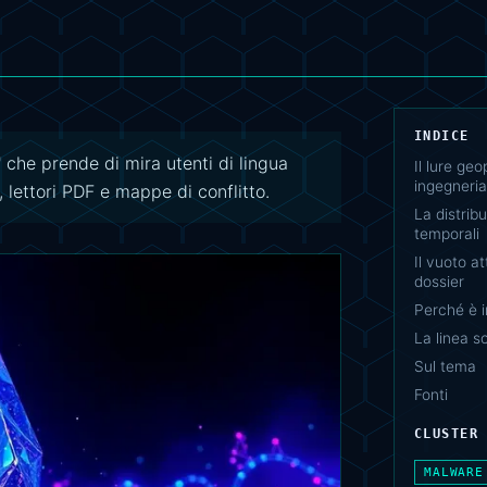
INDICE
 che prende di mira utenti di lingua
Il lure ge
ingegneria
 lettori PDF e mappe di conflitto.
La distribu
temporali
Il vuoto at
dossier
Perché è 
La linea s
Sul tema
Fonti
CLUSTER
MALWARE