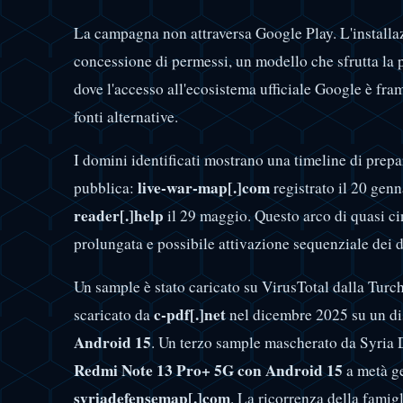
La campagna non attraversa Google Play. L'installa
concessione di permessi, un modello che sfrutta la p
dove l'accesso all'ecosistema ufficiale Google è fra
fonti alternative.
I domini identificati mostrano una timeline di prepa
live-war-map[.]com
pubblica:
registrato il 20 gen
reader[.]help
il 29 maggio. Questo arco di quasi c
prolungata e possibile attivazione sequenziale dei d
Un sample è stato caricato su VirusTotal dalla Turc
c-pdf[.]net
scaricato da
nel dicembre 2025 su un di
Android 15
. Un terzo sample mascherato da Syria 
Redmi Note 13 Pro+ 5G con Android 15
a metà ge
syriadefensemap[.]com
. La ricorrenza della famig