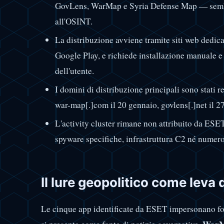
GovLens, WarMap e Syria Defense Map — sembra
all'OSINT.
La distribuzione avviene tramite siti web dedic
Google Play, e richiede installazione manuale e
dell'utente.
I domini di distribuzione principali sono stati r
war-map[.]com il 20 gennaio, govlens[.]net il 2
L'activity cluster rimane non attribuito da ESE
spyware specifiche, infrastruttura C2 né numero
Il lure geopolitico come leva 
Le cinque app identificate da ESET impersonano font