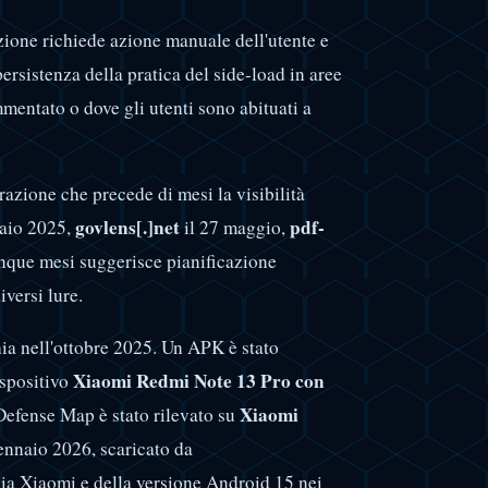
zione richiede azione manuale dell'utente e
ersistenza della pratica del side-load in aree
mmentato o dove gli utenti sono abituati a
razione che precede di mesi la visibilità
govlens[.]net
pdf-
naio 2025,
il 27 maggio,
inque mesi suggerisce pianificazione
iversi lure.
hia nell'ottobre 2025. Un APK è stato
Xiaomi Redmi Note 13 Pro con
spositivo
Xiaomi
Defense Map è stato rilevato su
nnaio 2026, scaricato da
lia Xiaomi e della versione Android 15 nei