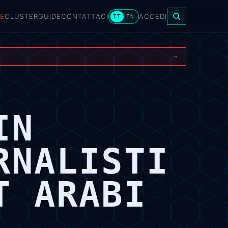
E
CLUSTER
GUIDE
CONTATTACI
ACCEDI
IT
EN
→
IN
RNALISTI
T ARABI