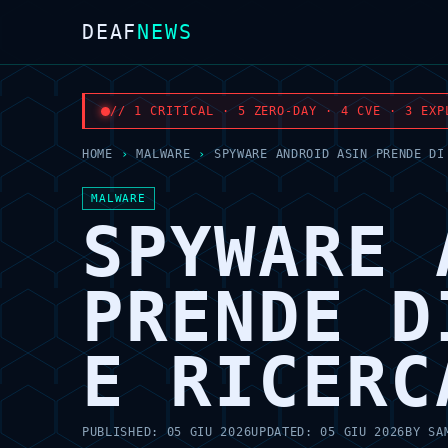
DEAF
NEWS
// 1 CRITICAL · 5 ZERO-DAY · 4 CVE · 3 EXP
HOME
›
MALWARE
›
SPYWARE ANDROID ASIN PRENDE DI
MALWARE
SPYWARE 
PRENDE D
E RICERC
PUBLISHED:
05 GIU 2026
UPDATED:
05 GIU 2026
BY
SA