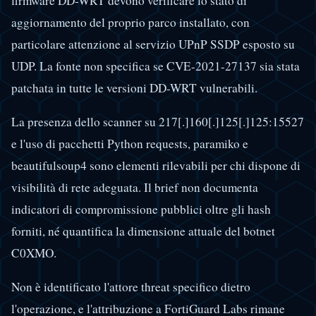
firmware DD-WRT devono verificare lo stato di
aggiornamento del proprio parco installato, con
particolare attenzione al servizio UPnP SSDP esposto su
UDP. La fonte non specifica se CVE-2021-27137 sia stata
patchata in tutte le versioni DD-WRT vulnerabili.
La presenza dello scanner su 217[.]160[.]125[.]125:15527
e l'uso di pacchetti Python requests, paramiko e
beautifulsoup4 sono elementi rilevabili per chi dispone di
visibilità di rete adeguata. Il brief non documenta
indicatori di compromissione pubblici oltre gli hash
forniti, né quantifica la dimensione attuale del botnet
C0XMO.
Non è identificato l'attore threat specifico dietro
l'operazione, e l'attribuzione a FortiGuard Labs rimane