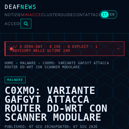
DEAF
NEWS
NOTIZIE
MINACCE
CLUSTER
GUIDE
CONTATTACI
IT
EN
ACCEDI
// 4 ZERO-DAY · 8 CVE · 8 EXPLOIT · 1
→
ADVISORY NELLE ULTIME 24H
HOME
›
MALWARE
›
C0XMO: VARIANTE GAFGYT ATTACCA
ROUTER DD-WRT CON SCANNER MODULARE
MALWARE
C0XMO: VARIANTE
GAFGYT ATTACCA
ROUTER DD-WRT CON
SCANNER MODULARE
PUBLISHED:
07 GIU 2026
UPDATED:
07 GIU 2026