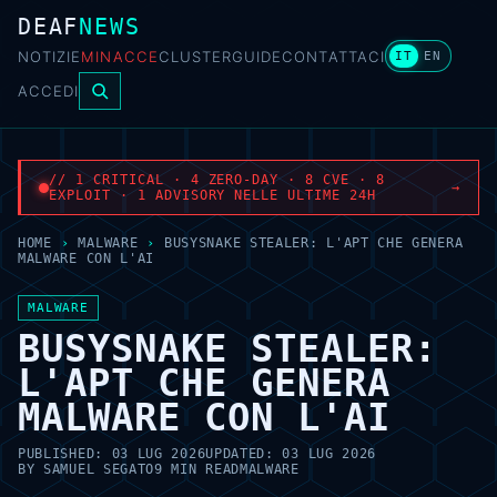
DEAF
NEWS
NOTIZIE
MINACCE
CLUSTER
GUIDE
CONTATTACI
IT
EN
ACCEDI
// 1 CRITICAL · 4 ZERO-DAY · 8 CVE · 8
→
EXPLOIT · 1 ADVISORY NELLE ULTIME 24H
HOME
›
MALWARE
›
BUSYSNAKE STEALER: L'APT CHE GENERA
MALWARE CON L'AI
MALWARE
BUSYSNAKE STEALER:
L'APT CHE GENERA
MALWARE CON L'AI
PUBLISHED:
03 LUG 2026
UPDATED:
03 LUG 2026
BY
SAMUEL SEGATO
9 MIN READ
MALWARE