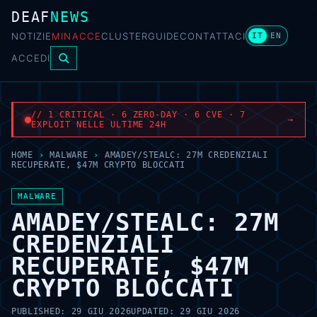
DEAF
NEWS
NOTIZIE
MINACCE
CLUSTER
GUIDE
CONTATTACI
IT
EN
ACCEDI
// 1 CRITICAL · 6 ZERO-DAY · 6 CVE · 7
→
EXPLOIT NELLE ULTIME 24H
HOME
›
MALWARE
›
AMADEY/STEALC: 27M CREDENZIALI
RECUPERATE, $47M CRYPTO BLOCCATI
MALWARE
AMADEY/STEALC: 27M
CREDENZIALI
RECUPERATE, $47M
CRYPTO BLOCCATI
PUBLISHED:
29 GIU 2026
UPDATED:
29 GIU 2026