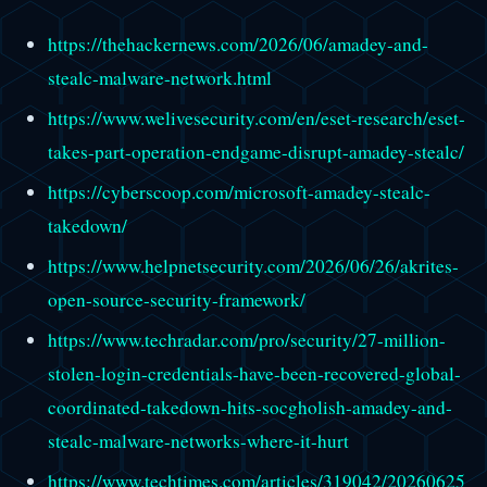
https://thehackernews.com/2026/06/amadey-and-
stealc-malware-network.html
https://www.welivesecurity.com/en/eset-research/eset-
takes-part-operation-endgame-disrupt-amadey-stealc/
https://cyberscoop.com/microsoft-amadey-stealc-
takedown/
https://www.helpnetsecurity.com/2026/06/26/akrites-
open-source-security-framework/
https://www.techradar.com/pro/security/27-million-
stolen-login-credentials-have-been-recovered-global-
coordinated-takedown-hits-socgholish-amadey-and-
stealc-malware-networks-where-it-hurt
https://www.techtimes.com/articles/319042/20260625